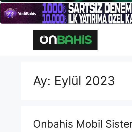
İçeriğe
atla
Ay:
Eylül 2023
Onbahis Mobil Sistem