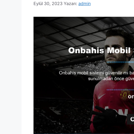
Eylül 30, 2023
Yazarı:
admin