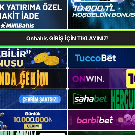
Onbahis GİRİŞ İÇİN TIKLAYINIZ!