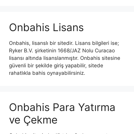
Onbahis Lisans
Onbahis, lisanslı bir sitedir. Lisans bilgileri ise;
Ryker B.V. şirketinin 1668/JAZ Nolu Curacao
lisansı altında lisanslanmıştır. Onbahis sitesine
güvenli bir şekilde giriş yapabilir, sitede
rahatlıkla bahis oynayabilirsiniz.
Onbahis Para Yatırma
ve Çekme