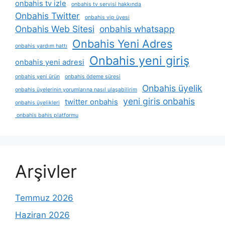
onbahis tv izle
onbahis tv servisi hakkında
Onbahis Twitter
onbahis vip üyesi
Onbahis Web Sitesi
onbahis whatsapp
Onbahis Yeni Adres
onbahis yardım hattı
Onbahis yeni giriş
onbahis yeni adresi
onbahis yeni ürün
onbahis ödeme süresi
Onbahis üyelik
onbahis üyelerinin yorumlarına nasıl ulaşabilirim
yeni giris onbahis
twitter onbahis
onbahis üyelikleri
onbahis bahis platformu
Arşivler
Temmuz 2026
Haziran 2026