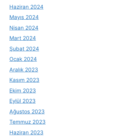
Haziran 2024
Mayıs 2024
Nisan 2024
Mart 2024
Şubat 2024
Ocak 2024
Aralık 2023
Kasım 2023
Ekim 2023
Eylül 2023
Ağustos 2023
Temmuz 2023
Haziran 2023