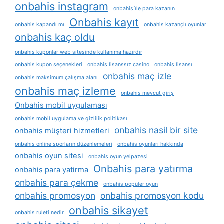
onbahis instagram
onbahis i̇le para kazanın
Onbahis kayıt
onbahis kapandı mı
onbahis kazançlı oyunlar
onbahis kaç oldu
onbahis kuponlar web sitesinde kullanıma hazırdır
onbahis kupon seçenekleri
onbahis lisanssız casino
onbahis lisansı
onbahis maç izle
onbahis maksimum çalışma alanı
onbahis maç izleme
onbahis mevcut giriş
Onbahis mobil uygulaması
onbahis mobil uygulama ve gizlilik politikası
onbahis nasil bir site
onbahis müşteri hizmetleri
onbahis online sporların düzenlemeleri
onbahis oyunları hakkında
onbahis oyun sitesi
onbahis oyun yelpazesi
Onbahis para yatırma
onbahis para yatirma
onbahis para çekme
onbahis popüler oyun
onbahis promosyon
onbahis promosyon kodu
onbahis sikayet
onbahis ruleti nedir