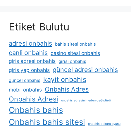
Etiket Bulutu
adresi onbahis
bahis sitesi onbahis
canli onbahis
casino sitesi onbahis
giris adresi onbahis
girisi onbahis
güncel adresi onbahis
giris yap onbahis
kayit onbahis
güncel onbahis
Onbahis Adres
mobil onbahis
Onbahis Adresi
onbahis adresini neden değiştirdi
Onbahis bahis
Onbahis bahis sitesi
onbahis bakara oyunu