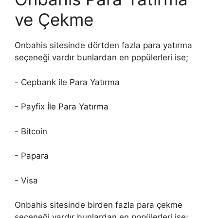
ve Çekme
Onbahis sitesinde dörtden fazla para yatırma
seçeneği vardır bunlardan en popülerleri ise;
- Cepbank ile Para Yatırma
- Payfix İle Para Yatırma
- Bitcoin
- Papara
- Visa
Onbahis sitesinde birden fazla para çekme
seçeneği vardır bunlardan en popülerleri ise;