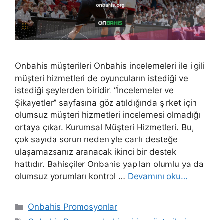
Onbahis müşterileri Onbahis incelemeleri ile ilgili
müşteri hizmetleri de oyuncuların istediği ve
istediği şeylerden biridir. “İncelemeler ve
Şikayetler” sayfasına göz atıldığında şirket için
olumsuz müşteri hizmetleri incelemesi olmadığı
ortaya çıkar. Kurumsal Müşteri Hizmetleri. Bu,
çok sayıda sorun nedeniyle canlı desteğe
ulaşamazsanız aranacak ikinci bir destek
hattıdır. Bahisçiler Onbahis yapılan olumlu ya da
olumsuz yorumları kontrol …
Devamını oku…
Kategoriler
Onbahis Promosyonlar
Etiketler