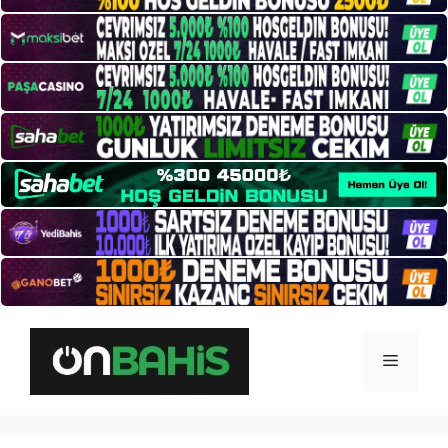
İçeriğe
atla
Menü