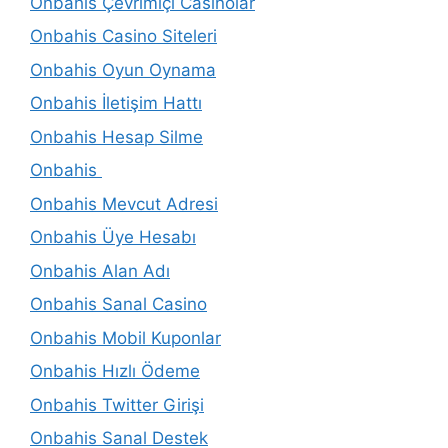
Onbahis Çevrimiçi Casinolar
Onbahis Casino Siteleri
Onbahis Oyun Oynama
Onbahis İletişim Hattı
Onbahis Hesap Silme
Onbahis
Onbahis Mevcut Adresi
Onbahis Üye Hesabı
Onbahis Alan Adı
Onbahis Sanal Casino
Onbahis Mobil Kuponlar
Onbahis Hızlı Ödeme
Onbahis Twitter Girişi
Onbahis Sanal Destek