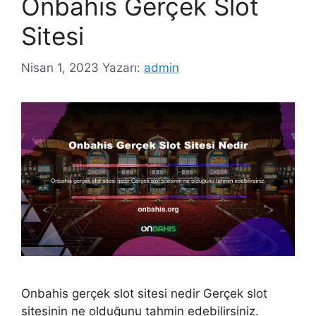
Onbahis Gerçek Slot
Sitesi
Nisan 1, 2023
Yazarı:
admin
Onbahis gerçek slot sitesi nedir Gerçek slot
sitesinin ne olduğunu tahmin edebilirsiniz.