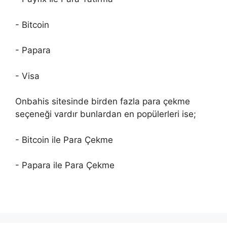
- Bitcoin
- Papara
- Visa
Onbahis sitesinde birden fazla para çekme
seçeneği vardır bunlardan en popülerleri ise;
- Bitcoin ile Para Çekme
- Papara ile Para Çekme