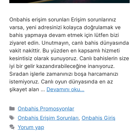
Onbahis erişim sorunları Erişim sorunlarınız
varsa, yeni adresinizi kolayca doğrulamak ve
bahis yapmaya devam etmek için lütfen bizi
ziyaret edin. Unutmayın, canlı bahis dünyasında
vakit nakittir. Bu yüzden en kapsamlı hizmeti
kesintisiz olarak sunuyoruz. Canlı bahislerin size
iyi bir gelir kazandırabileceğine inanıyoruz.
Sıradan işlerle zamanınızı boşa harcamanızı
istemiyoruz. Canlı oyun dünyasında en az
şikayet alan …
Devamını oku…
Kategoriler
Onbahis Promosyonlar
Etiketler
Onbahis Erişim Sorunları
,
Onbahis Giriş
Yorum yap