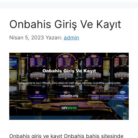
Onbahis Giriş Ve Kayıt
Nisan 5, 2023
Yazarı:
admin
Onbahis giriş ve kayıt Onbahis bahis sitesinde