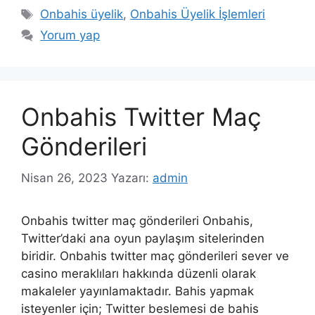
Etiketler
Onbahis üyelik
,
Onbahis Üyelik İşlemleri
Yorum yap
Onbahis Twitter Maç
Gönderileri
Nisan 26, 2023
Yazarı:
admin
Onbahis twitter maç gönderileri Onbahis,
Twitter’daki ana oyun paylaşım sitelerinden
biridir. Onbahis twitter maç gönderileri sever ve
casino meraklıları hakkında düzenli olarak
makaleler yayınlamaktadır. Bahis yapmak
isteyenler için; Twitter beslemesi de bahis