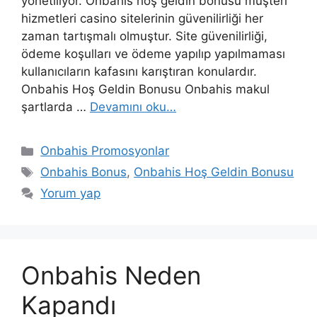
yönetiliyor. Onbahis hoş geldin bonusu müşteri
hizmetleri casino sitelerinin güvenilirliği her
zaman tartışmalı olmuştur. Site güvenilirliği,
ödeme koşulları ve ödeme yapılıp yapılmaması
kullanıcıların kafasını karıştıran konulardır.
Onbahis Hoş Geldin Bonusu Onbahis makul
şartlarda …
Devamını oku…
Kategoriler
Onbahis Promosyonlar
Etiketler
Onbahis Bonus
,
Onbahis Hoş Geldin Bonusu
Yorum yap
Onbahis Neden
Kapandı