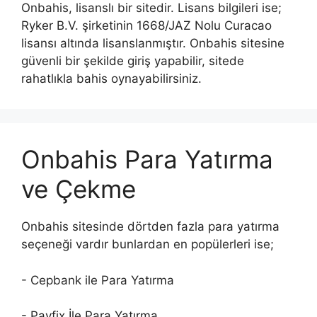
Onbahis, lisanslı bir sitedir. Lisans bilgileri ise;
Ryker B.V. şirketinin 1668/JAZ Nolu Curacao
lisansı altında lisanslanmıştır. Onbahis sitesine
güvenli bir şekilde giriş yapabilir, sitede
rahatlıkla bahis oynayabilirsiniz.
Onbahis Para Yatırma
ve Çekme
Onbahis sitesinde dörtden fazla para yatırma
seçeneği vardır bunlardan en popülerleri ise;
- Cepbank ile Para Yatırma
- Payfix İle Para Yatırma