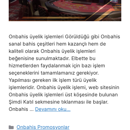
Onbahis üyelik işlemleri Görüldüğü gibi Onbahis
sanal bahis çeşitleri hem kazançlı hem de
kaliteli olarak Onbahis üyelik işlemleri
beğenisine sunulmaktadır. Elbette bu
hizmetlerden faydalanmak için bazı işlem
seçeneklerini tamamlamanız gerekiyor.
Yapılması gereken ilk işlem türü üyelik
işlemleridir. Onbahis üyelik işlemi, web sitesinin
Onbahis üyelik işlemleri üst köşesinde bulunan
Şimdi Katıl sekmesine tıklanması ile başlar.
Onbahis …
Devamını oku…
Kategoriler
Onbahis Promosyonlar