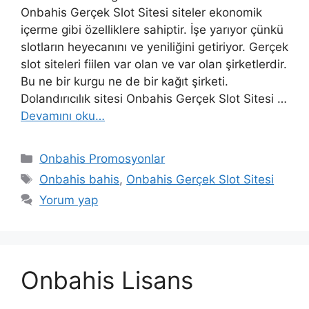
Onbahis Gerçek Slot Sitesi siteler ekonomik
içerme gibi özelliklere sahiptir. İşe yarıyor çünkü
slotların heyecanını ve yeniliğini getiriyor. Gerçek
slot siteleri fiilen var olan ve var olan şirketlerdir.
Bu ne bir kurgu ne de bir kağıt şirketi.
Dolandırıcılık sitesi Onbahis Gerçek Slot Sitesi …
Devamını oku…
Kategoriler
Onbahis Promosyonlar
Etiketler
Onbahis bahis
,
Onbahis Gerçek Slot Sitesi
Yorum yap
Onbahis Lisans