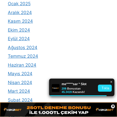
Ocak 2025
Aralık 2024
Kasım 2024
Ekim 2024
Eylül 2024
Ağustos 2024
Temmuz 2024
Haziran 2024
Mayıs 2024
Nisan 2024
Mart 2024
Şubat 2024
×
Ocak 2024