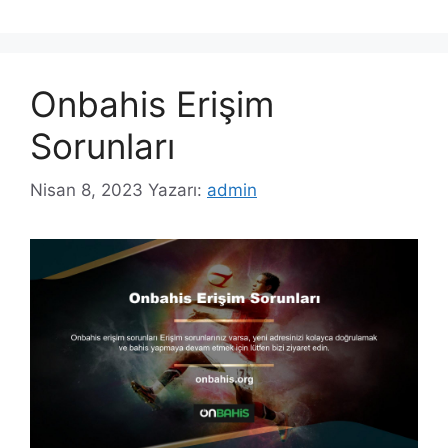
Onbahis Erişim
Sorunları
Nisan 8, 2023
Yazarı:
admin