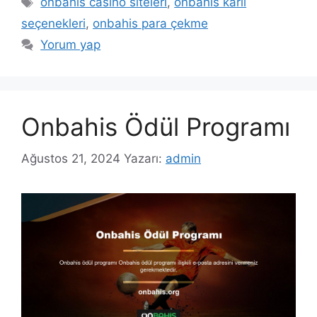
onbahis casino siteleri
,
onbahis karlı
seçenekleri
,
onbahis para çekme
Yorum yap
Onbahis Ödül Programı
Ağustos 21, 2024
Yazarı:
admin