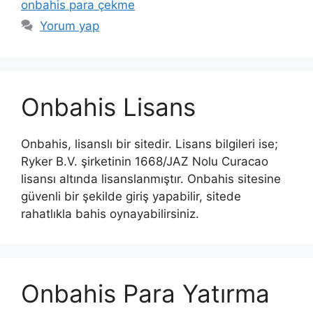
onbahis para çekme
Yorum yap
Onbahis Lisans
Onbahis, lisanslı bir sitedir. Lisans bilgileri ise;
Ryker B.V. şirketinin 1668/JAZ Nolu Curacao
lisansı altında lisanslanmıştır. Onbahis sitesine
güvenli bir şekilde giriş yapabilir, sitede
rahatlıkla bahis oynayabilirsiniz.
Onbahis Para Yatırma