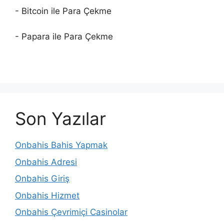
- Bitcoin ile Para Çekme
- Papara ile Para Çekme
Son Yazılar
Onbahis Bahis Yapmak
Onbahis Adresi
Onbahis Giriş
Onbahis Hizmet
Onbahis Çevrimiçi Casinolar