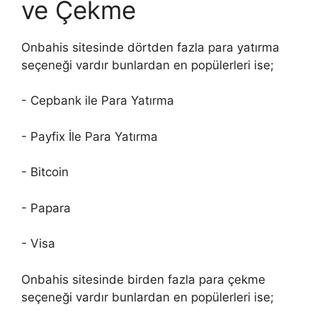
ve Çekme
Onbahis sitesinde dörtden fazla para yatırma
seçeneği vardır bunlardan en popülerleri ise;
- Cepbank ile Para Yatırma
- Payfix İle Para Yatırma
- Bitcoin
- Papara
- Visa
Onbahis sitesinde birden fazla para çekme
seçeneği vardır bunlardan en popülerleri ise;