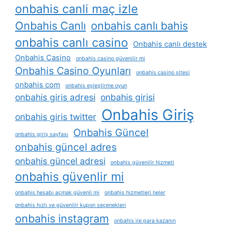
onbahis canli maç izle
Onbahis Canlı
onbahis canlı bahis
onbahis canlı casino
Onbahis canlı destek
Onbahis Casino
onbahis casino güvenilir mi
Onbahis Casino Oyunları
onbahis casino sitesi
onbahis com
onbahis eşleştirme oyun
onbahis giris adresi
onbahis girisi
Onbahis Giriş
onbahis giris twitter
Onbahis Güncel
onbahis giriş sayfası
onbahis güncel adres
onbahis güncel adresi
onbahis güvenilir hizmeti
onbahis güvenlir mi
onbahis hesabı açmak güvenli mi
onbahis hizmetleri neler
onbahis hızlı ve güvenilir kupon seçenekleri
onbahis instagram
onbahis i̇le para kazanın