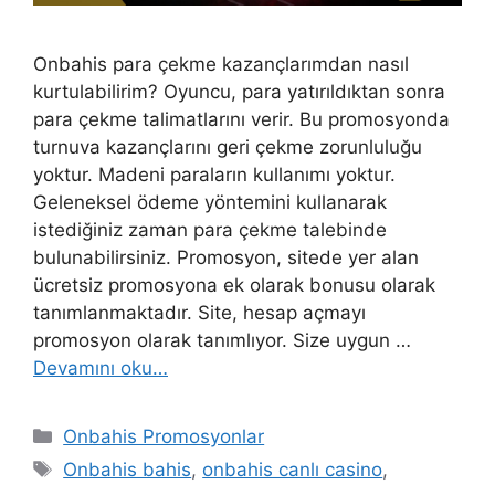
Onbahis para çekme kazançlarımdan nasıl
kurtulabilirim? Oyuncu, para yatırıldıktan sonra
para çekme talimatlarını verir. Bu promosyonda
turnuva kazançlarını geri çekme zorunluluğu
yoktur. Madeni paraların kullanımı yoktur.
Geleneksel ödeme yöntemini kullanarak
istediğiniz zaman para çekme talebinde
bulunabilirsiniz. Promosyon, sitede yer alan
ücretsiz promosyona ek olarak bonusu olarak
tanımlanmaktadır. Site, hesap açmayı
promosyon olarak tanımlıyor. Size uygun …
Devamını oku…
Kategoriler
Onbahis Promosyonlar
Etiketler
Onbahis bahis
,
onbahis canlı casino
,