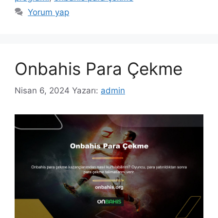
Yorum yap
Onbahis Para Çekme
Nisan 6, 2024
Yazarı:
admin