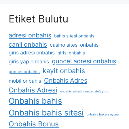
Etiket Bulutu
adresi onbahis
bahis sitesi onbahis
canli onbahis
casino sitesi onbahis
giris adresi onbahis
girisi onbahis
güncel adresi onbahis
giris yap onbahis
kayit onbahis
güncel onbahis
Onbahis Adres
mobil onbahis
Onbahis Adresi
onbahis adresini neden değiştirdi
Onbahis bahis
Onbahis bahis sitesi
onbahis bakara oyunu
Onbahis Bonus