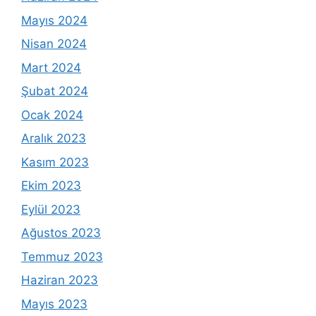
Mayıs 2024
Nisan 2024
Mart 2024
Şubat 2024
Ocak 2024
Aralık 2023
Kasım 2023
Ekim 2023
Eylül 2023
Ağustos 2023
Temmuz 2023
Haziran 2023
Mayıs 2023