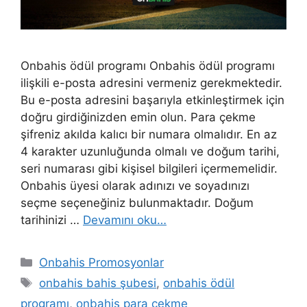
Onbahis ödül programı Onbahis ödül programı
ilişkili e-posta adresini vermeniz gerekmektedir.
Bu e-posta adresini başarıyla etkinleştirmek için
doğru girdiğinizden emin olun. Para çekme
şifreniz akılda kalıcı bir numara olmalıdır. En az
4 karakter uzunluğunda olmalı ve doğum tarihi,
seri numarası gibi kişisel bilgileri içermemelidir.
Onbahis üyesi olarak adınızı ve soyadınızı
seçme seçeneğiniz bulunmaktadır. Doğum
tarihinizi …
Devamını oku…
Kategoriler
Onbahis Promosyonlar
Etiketler
onbahis bahis şubesi
,
onbahis ödül
programı
,
onbahis para çekme