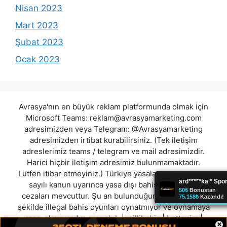
Nisan 2023
Mart 2023
Şubat 2023
Ocak 2023
Avrasya'nın en büyük reklam platformunda olmak için
Microsoft Teams:
reklam@avrasyamarketing.com
adresimizden veya Telegram: @Avrasyamarketing
adresimizden irtibat kurabilirsiniz. (Tek iletişim
adreslerimiz teams / telegram ve mail adresimizdir.
Harici hiçbir iletişim adresimiz bulunmamaktadır.
Lütfen itibar etmeyiniz.) Türkiye yasalarına göre 7258
sayılı kanun uyarınca yasa dışı bahis oynamanın
cezaları mevcuttur. Şu an bulunduğunuz site hiç bir
şekilde illegal bahis oyunları oynatmıyor ve oynamaya
aracı olmuyordur.
wonclub
|
millibahis
|
betteyim
|
×