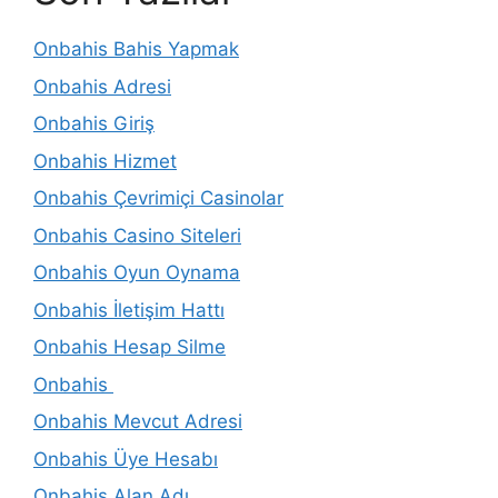
Onbahis Bahis Yapmak
Onbahis Adresi
Onbahis Giriş
Onbahis Hizmet
Onbahis Çevrimiçi Casinolar
Onbahis Casino Siteleri
Onbahis Oyun Oynama
Onbahis İletişim Hattı
Onbahis Hesap Silme
Onbahis
Onbahis Mevcut Adresi
Onbahis Üye Hesabı
Onbahis Alan Adı