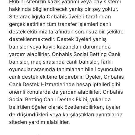
Ekibini sitenizin kazık yatırımı veya pay sistemi
hakkında bilgilendirecek yanlış bir şey yoktur.
Site aracılığıyla Onbahis üyeleri tarafından
gerçekleştirilen tüm transfer işlemleri canlı
destek ekibimiz tarafından sorunsuz bir şekilde
desteklenmektedir. Destek üyeleri yanlış
bahisler veya kayıp kazançları durumunda
yardım alabilirler. Onbahis Social Betting Canlı
bahisler, maç sırasında canlı bahisler, farklı
oyuncular arasında tanımlanan hileli oyuncuları
canlı destek ekibine bildirebilir. Üyeler, Onbahis
Canlı Destek Hizmetlerinde hesap iptalleri gibi
önemli konularda da yardım alabilirler. Onbahis
Social Betting Canlı Destek Ekibi, yukarıda
belirtilen öğeler olarak özetlenebilirken, üyeler
de düşündükleri veya karşılaştıkları ayrıntılarda
siteden yardım alabilirler.