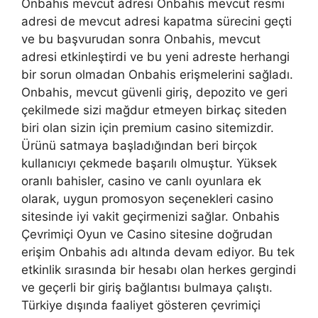
Onbahis mevcut adresi Onbahis mevcut resmi
adresi de mevcut adresi kapatma sürecini geçti
ve bu başvurudan sonra Onbahis, mevcut
adresi etkinleştirdi ve bu yeni adreste herhangi
bir sorun olmadan Onbahis erişmelerini sağladı.
Onbahis, mevcut güvenli giriş, depozito ve geri
çekilmede sizi mağdur etmeyen birkaç siteden
biri olan sizin için premium casino sitemizdir.
Ürünü satmaya başladığından beri birçok
kullanıcıyı çekmede başarılı olmuştur. Yüksek
oranlı bahisler, casino ve canlı oyunlara ek
olarak, uygun promosyon seçenekleri casino
sitesinde iyi vakit geçirmenizi sağlar. Onbahis
Çevrimiçi Oyun ve Casino sitesine doğrudan
erişim Onbahis adı altında devam ediyor. Bu tek
etkinlik sırasında bir hesabı olan herkes gergindi
ve geçerli bir giriş bağlantısı bulmaya çalıştı.
Türkiye dışında faaliyet gösteren çevrimiçi