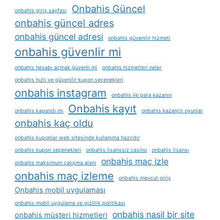
Onbahis Güncel
onbahis giriş sayfası
onbahis güncel adres
onbahis güncel adresi
onbahis güvenilir hizmeti
onbahis güvenlir mi
onbahis hesabı açmak güvenli mi
onbahis hizmetleri neler
onbahis hızlı ve güvenilir kupon seçenekleri
onbahis instagram
onbahis i̇le para kazanın
Onbahis kayıt
onbahis kapandı mı
onbahis kazançlı oyunlar
onbahis kaç oldu
onbahis kuponlar web sitesinde kullanıma hazırdır
onbahis kupon seçenekleri
onbahis lisanssız casino
onbahis lisansı
onbahis maç izle
onbahis maksimum çalışma alanı
onbahis maç izleme
onbahis mevcut giriş
Onbahis mobil uygulaması
onbahis mobil uygulama ve gizlilik politikası
onbahis nasil bir site
onbahis müşteri hizmetleri