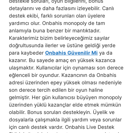
destekle soruları, oyun bilgilerini, bonus
detaylarını ve daha fazlasını izleyebilir. Canlı
destek ekibi, farklı sorunları olan üyelere
yardımcı olur. Onbahis monopoly de tam
anlamıyla buna benzer bir mantıktadır.
Karakterimiz bizim belirleyeceğimiz sayılar
doğrultusunda ilerler ve üstüne geldiği yerde
para kaybeder
Onbahis Güvenilir Mi
ya da
kazanır. Bu sayede amaç en yüksek kazanca
ulaşmaktır. Kullanıcılar için oynaması son derece
eğlenceli bir oyundur. Kazancının da Onbahis
adresi üzerinden epey yüksek olması nedeniyle
son derece tercih edilen bir oyun haline
gelmiştir. Her gün kullanıcısı büyüyen monopoly
üzerinden yüklü kazançlar elde etmek mümkün
olabilir. Bonus soruları destekleyin. Üyelik ve
dosyalarla çalışmakla ilgili yardım veya sorunlar
için canlı destek vardır. Onbahis Live Destek