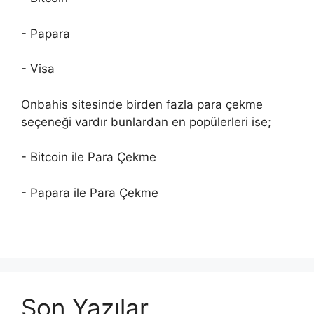
- Papara
- Visa
Onbahis sitesinde birden fazla para çekme
seçeneği vardır bunlardan en popülerleri ise;
- Bitcoin ile Para Çekme
- Papara ile Para Çekme
Son Yazılar