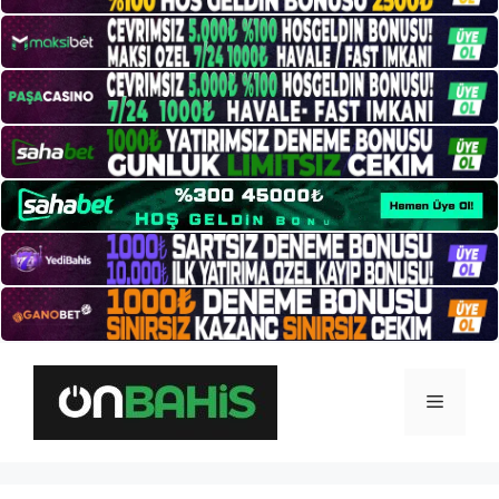
İçeriğe
atla
Menü