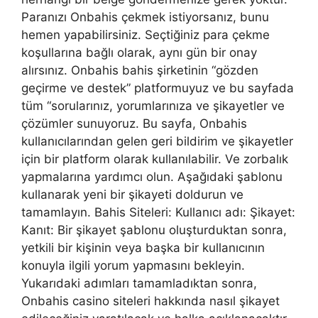
Paranızı Onbahis çekmek istiyorsanız, bunu
hemen yapabilirsiniz. Seçtiğiniz para çekme
koşullarına bağlı olarak, aynı gün bir onay
alırsınız. Onbahis bahis şirketinin “gözden
geçirme ve destek” platformuyuz ve bu sayfada
tüm “sorularınız, yorumlarınıza ve şikayetler ve
çözümler sunuyoruz. Bu sayfa, Onbahis
kullanıcılarından gelen geri bildirim ve şikayetler
için bir platform olarak kullanılabilir. Ve zorbalık
yapmalarına yardımcı olun. Aşağıdaki şablonu
kullanarak yeni bir şikayeti doldurun ve
tamamlayın. Bahis Siteleri: Kullanıcı adı: Şikayet:
Kanıt: Bir şikayet şablonu oluşturduktan sonra,
yetkili bir kişinin veya başka bir kullanıcının
konuyla ilgili yorum yapmasını bekleyin.
Yukarıdaki adımları tamamladıktan sonra,
Onbahis casino siteleri hakkında nasıl şikayet