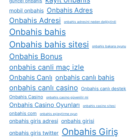
güncel onbahis
Onbahis Adres
mobil onbahis
Onbahis Adresi
onbahis adresini neden değiştirdi
Onbahis bahis
Onbahis bahis sitesi
onbahis bakara oyunu
Onbahis Bonus
onbahis canli maç izle
Onbahis Canlı
onbahis canlı bahis
onbahis canlı casino
Onbahis canlı destek
Onbahis Casino
onbahis casino güvenilir mi
Onbahis Casino Oyunları
onbahis casino sitesi
onbahis com
onbahis eşleştirme oyun
onbahis giris adresi
onbahis girisi
Onbahis Giriş
onbahis giris twitter