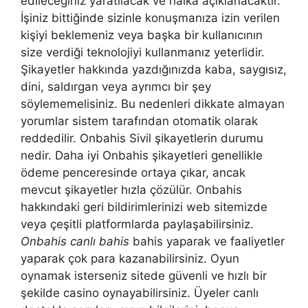
edileceğiniz yaratılacak ve halka açıklanacaktır.
İşiniz bittiğinde sizinle konuşmanıza izin verilen
kişiyi beklemeniz veya başka bir kullanıcının
size verdiği teknolojiyi kullanmanız yeterlidir.
Şikayetler hakkında yazdığınızda kaba, saygısız,
dini, saldırgan veya ayrımcı bir şey
söylememelisiniz. Bu nedenleri dikkate almayan
yorumlar sistem tarafından otomatik olarak
reddedilir. Onbahis Sivil şikayetlerin durumu
nedir. Daha iyi Onbahis şikayetleri genellikle
ödeme penceresinde ortaya çıkar, ancak
mevcut şikayetler hızla çözülür. Onbahis
hakkındaki geri bildirimlerinizi web sitemizde
veya çeşitli platformlarda paylaşabilirsiniz.
Onbahis canlı bahis
bahis yaparak ve faaliyetler
yaparak çok para kazanabilirsiniz. Oyun
oynamak isterseniz sitede güvenli ve hızlı bir
şekilde casino oynayabilirsiniz. Üyeler canlı