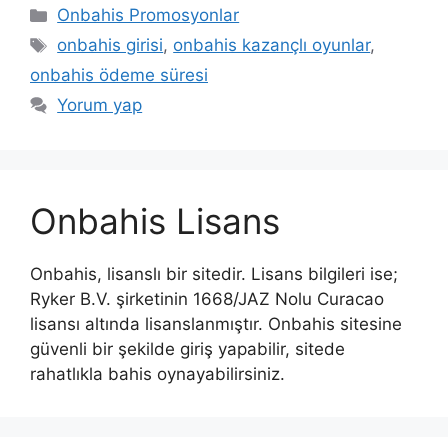
Kategoriler
Onbahis Promosyonlar
Etiketler
onbahis girisi
,
onbahis kazançlı oyunlar
,
onbahis ödeme süresi
Yorum yap
Onbahis Lisans
Onbahis, lisanslı bir sitedir. Lisans bilgileri ise;
Ryker B.V. şirketinin 1668/JAZ Nolu Curacao
lisansı altında lisanslanmıştır. Onbahis sitesine
güvenli bir şekilde giriş yapabilir, sitede
rahatlıkla bahis oynayabilirsiniz.