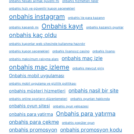
onbahis hesabı açmak güvenli mi
onbahis hizmetleri neler
onbahis hızlı ve güvenilir kupon seçenekleri
onbahis instagram
onbahis i̇le para kazanın
Onbahis kayıt
onbahis kapandı mı
onbahis kazançlı oyunlar
onbahis kaç oldu
onbahis kuponlar web sitesinde kullanıma hazırdır
onbahis kupon seçenekleri
onbahis lisanssız casino
onbahis lisansı
onbahis maç izle
onbahis maksimum çalışma alanı
onbahis maç izleme
onbahis mevcut giriş
Onbahis mobil uygulaması
onbahis mobil uygulama ve gizlilik politikası
onbahis nasil bir site
onbahis müşteri hizmetleri
onbahis online sporların düzenlemeleri
onbahis oyunları hakkında
onbahis oyun sitesi
onbahis oyun yelpazesi
Onbahis para yatırma
onbahis para yatirma
onbahis para çekme
onbahis popüler oyun
onbahis promosyon
onbahis promosyon kodu