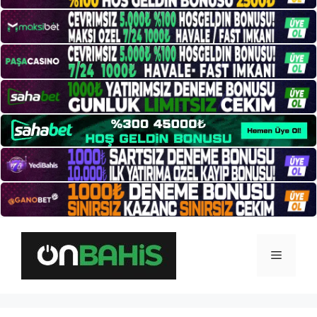
İçeriğe
atla
Menü