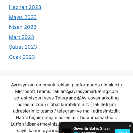
Haziran 2023
Mayıs 2023
Nisan 2023
Mart 2023
Şubat 2023
Ocak 2023
Avrasya'nın en büyük reklam platformunda olmak için
Microsoft Teams:
reklam@avrasyamarketing.com
adresimizden veya Telegram: @Avrasyamarketing
adresimizden irtibat kurabilirsiniz. (Tek iletişim
adreslerimiz teams / telegram ve mail adresimizdir.
Harici hiçbir iletişim adresimiz bulunmamaktadır.
Lütfen itibar etmeyiniz.) Türkiye yasalarına göre 7258
sayılı kanun uyarınca yasa dışı bahis oynamanın