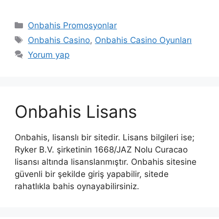
Kategoriler
Onbahis Promosyonlar
Etiketler
Onbahis Casino
,
Onbahis Casino Oyunları
Yorum yap
Onbahis Lisans
Onbahis, lisanslı bir sitedir. Lisans bilgileri ise;
Ryker B.V. şirketinin 1668/JAZ Nolu Curacao
lisansı altında lisanslanmıştır. Onbahis sitesine
güvenli bir şekilde giriş yapabilir, sitede
rahatlıkla bahis oynayabilirsiniz.