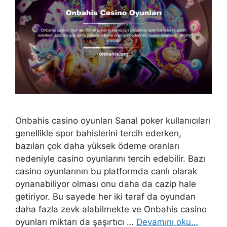
Onbahis casino oyunları Sanal poker kullanıcıları
genellikle spor bahislerini tercih ederken,
bazıları çok daha yüksek ödeme oranları
nedeniyle casino oyunlarını tercih edebilir. Bazı
casino oyunlarının bu platformda canlı olarak
oynanabiliyor olması onu daha da cazip hale
getiriyor. Bu sayede her iki taraf da oyundan
daha fazla zevk alabilmekte ve Onbahis casino
oyunları miktarı da şaşırtıcı …
Devamını oku…