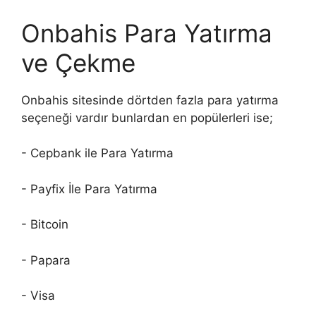
Onbahis Para Yatırma
ve Çekme
Onbahis sitesinde dörtden fazla para yatırma
seçeneği vardır bunlardan en popülerleri ise;
- Cepbank ile Para Yatırma
- Payfix İle Para Yatırma
- Bitcoin
- Papara
- Visa