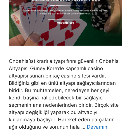
Onbahis i̇stikrarlı altyapı fırını güvenilir Onbahis
Altyapısı Güney Kore’de kapsamlı casino
altyapısı sunan birkaç casino sitesi vardır.
Bildiğiniz gibi en ünlü altyapı sağlayıcılarından
biridir. Bu muhtemelen, neredeyse her şeyi
kendi başına halledebilecek bir sağlayıcı
seçmenin ana nedenlerinden biridir. Birçok site
altyapı değişikliği yaparak bu altyapıyı
kullanmaya başlıyor. Hareket eden parçaların
ağır olduğunu ve sorunun hala …
Devamını