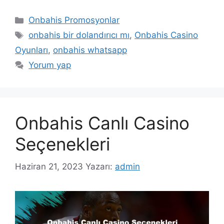
Kategoriler
Onbahis Promosyonlar
Etiketler
onbahis bir dolandırıcı mı
,
Onbahis Casino
Oyunları
,
onbahis whatsapp
Yorum yap
Onbahis Canlı Casino
Seçenekleri
Haziran 21, 2023
Yazarı:
admin