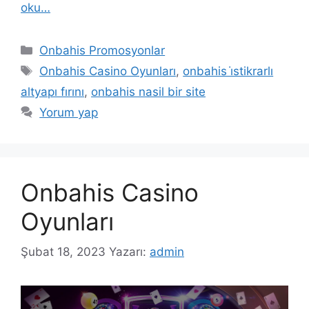
oku…
Kategoriler
Onbahis Promosyonlar
Etiketler
Onbahis Casino Oyunları
,
onbahis i̇stikrarlı
altyapı fırını
,
onbahis nasil bir site
Yorum yap
Onbahis Casino
Oyunları
Şubat 18, 2023
Yazarı:
admin