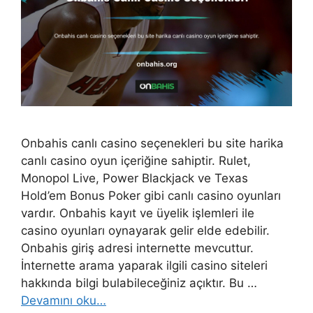
Onbahis canlı casino seçenekleri bu site harika
canlı casino oyun içeriğine sahiptir. Rulet,
Monopol Live, Power Blackjack ve Texas
Hold’em Bonus Poker gibi canlı casino oyunları
vardır. Onbahis kayıt ve üyelik işlemleri ile
casino oyunları oynayarak gelir elde edebilir.
Onbahis giriş adresi internette mevcuttur.
İnternette arama yaparak ilgili casino siteleri
hakkında bilgi bulabileceğiniz açıktır. Bu …
Devamını oku…