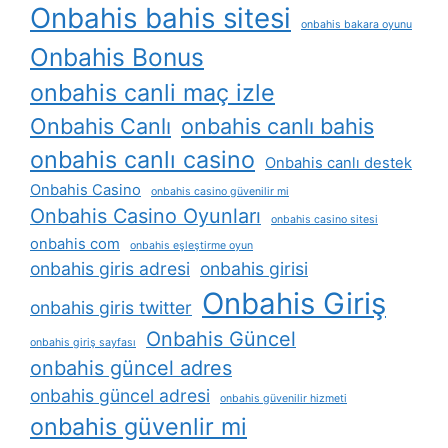
Onbahis bahis sitesi
onbahis bakara oyunu
Onbahis Bonus
onbahis canli maç izle
Onbahis Canlı
onbahis canlı bahis
onbahis canlı casino
Onbahis canlı destek
Onbahis Casino
onbahis casino güvenilir mi
Onbahis Casino Oyunları
onbahis casino sitesi
onbahis com
onbahis eşleştirme oyun
onbahis giris adresi
onbahis girisi
Onbahis Giriş
onbahis giris twitter
Onbahis Güncel
onbahis giriş sayfası
onbahis güncel adres
onbahis güncel adresi
onbahis güvenilir hizmeti
onbahis güvenlir mi