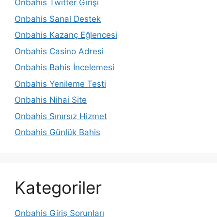
Onbahis Twitter Girişi
Onbahis Sanal Destek
Onbahis Kazanç Eğlencesi
Onbahis Casino Adresi
Onbahis Bahis İncelemesi
Onbahis Yenileme Testi
Onbahis Nihai Site
Onbahis Sınırsız Hizmet
Onbahis Günlük Bahis
Kategoriler
Onbahis Giriş Sorunları