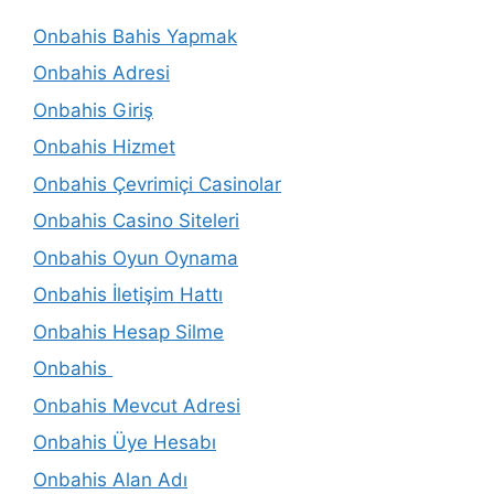
Onbahis Bahis Yapmak
Onbahis Adresi
Onbahis Giriş
Onbahis Hizmet
Onbahis Çevrimiçi Casinolar
Onbahis Casino Siteleri
Onbahis Oyun Oynama
Onbahis İletişim Hattı
Onbahis Hesap Silme
Onbahis
Onbahis Mevcut Adresi
Onbahis Üye Hesabı
Onbahis Alan Adı