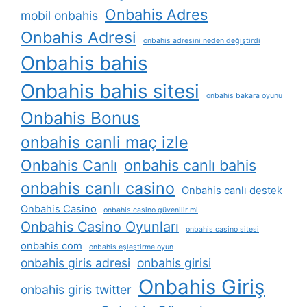
Onbahis Adres
mobil onbahis
Onbahis Adresi
onbahis adresini neden değiştirdi
Onbahis bahis
Onbahis bahis sitesi
onbahis bakara oyunu
Onbahis Bonus
onbahis canli maç izle
Onbahis Canlı
onbahis canlı bahis
onbahis canlı casino
Onbahis canlı destek
Onbahis Casino
onbahis casino güvenilir mi
Onbahis Casino Oyunları
onbahis casino sitesi
onbahis com
onbahis eşleştirme oyun
onbahis giris adresi
onbahis girisi
Onbahis Giriş
onbahis giris twitter