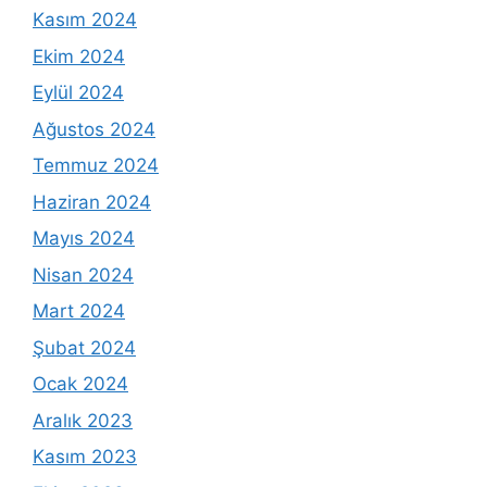
Kasım 2024
Ekim 2024
Eylül 2024
Ağustos 2024
Temmuz 2024
Haziran 2024
Mayıs 2024
Nisan 2024
Mart 2024
Şubat 2024
Ocak 2024
Aralık 2023
Kasım 2023