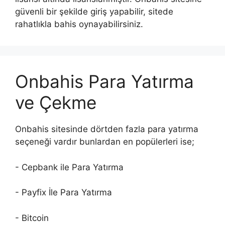
güvenli bir şekilde giriş yapabilir, sitede
rahatlıkla bahis oynayabilirsiniz.
Onbahis Para Yatırma
ve Çekme
Onbahis sitesinde dörtden fazla para yatırma
seçeneği vardır bunlardan en popülerleri ise;
- Cepbank ile Para Yatırma
- Payfix İle Para Yatırma
- Bitcoin