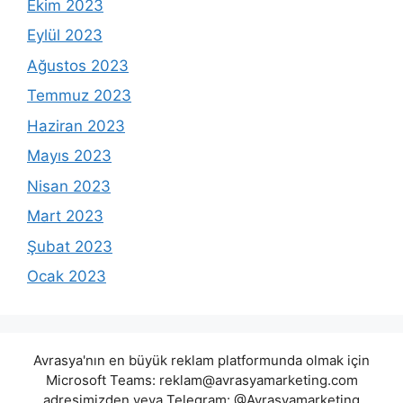
Ekim 2023
Eylül 2023
Ağustos 2023
Temmuz 2023
Haziran 2023
Mayıs 2023
Nisan 2023
Mart 2023
Şubat 2023
Ocak 2023
Avrasya'nın en büyük reklam platformunda olmak için
Microsoft Teams:
reklam@avrasyamarketing.com
adresimizden veya Telegram: @Avrasyamarketing