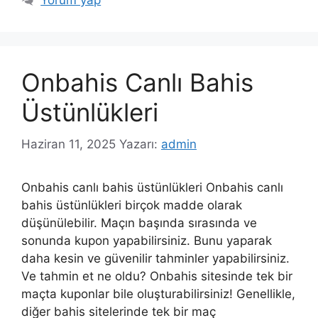
Yorum yap
Onbahis Canlı Bahis
Üstünlükleri
Haziran 11, 2025
Yazarı:
admin
Onbahis canlı bahis üstünlükleri Onbahis canlı
bahis üstünlükleri birçok madde olarak
düşünülebilir. Maçın başında sırasında ve
sonunda kupon yapabilirsiniz. Bunu yaparak
daha kesin ve güvenilir tahminler yapabilirsiniz.
Ve tahmin et ne oldu? Onbahis sitesinde tek bir
maçta kuponlar bile oluşturabilirsiniz! Genellikle,
diğer bahis sitelerinde tek bir maç