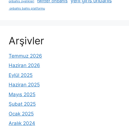
yeni giris onbahis
twitter onbahis
onbahis üyelikleri
onbahis bahis platformu
Arşivler
Temmuz 2026
Haziran 2026
Eylül 2025
Haziran 2025
Mayıs 2025
Şubat 2025
Ocak 2025
Aralık 2024