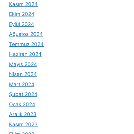
Kasım 2024
Ekim 2024
Eylül 2024
Ağustos 2024
Temmuz 2024
Haziran 2024
Mayıs 2024
Nisan 2024
Mart 2024
Şubat 2024
Ocak 2024
Aralık 2023
Kasım 2023