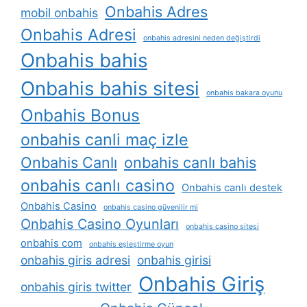
Onbahis Adres
mobil onbahis
Onbahis Adresi
onbahis adresini neden değiştirdi
Onbahis bahis
Onbahis bahis sitesi
onbahis bakara oyunu
Onbahis Bonus
onbahis canli maç izle
Onbahis Canlı
onbahis canlı bahis
onbahis canlı casino
Onbahis canlı destek
Onbahis Casino
onbahis casino güvenilir mi
Onbahis Casino Oyunları
onbahis casino sitesi
onbahis com
onbahis eşleştirme oyun
onbahis giris adresi
onbahis girisi
Onbahis Giriş
onbahis giris twitter