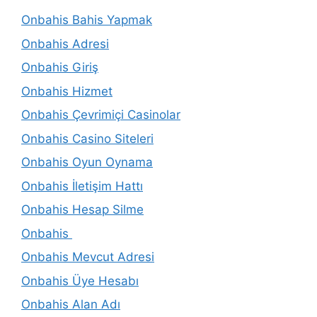
Onbahis Bahis Yapmak
Onbahis Adresi
Onbahis Giriş
Onbahis Hizmet
Onbahis Çevrimiçi Casinolar
Onbahis Casino Siteleri
Onbahis Oyun Oynama
Onbahis İletişim Hattı
Onbahis Hesap Silme
Onbahis
Onbahis Mevcut Adresi
Onbahis Üye Hesabı
Onbahis Alan Adı