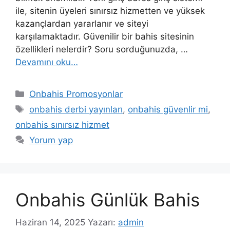
ile, sitenin üyeleri sınırsız hizmetten ve yüksek
kazançlardan yararlanır ve siteyi
karşılamaktadır. Güvenilir bir bahis sitesinin
özellikleri nelerdir? Soru sorduğunuzda, …
Devamını oku…
Kategoriler
Onbahis Promosyonlar
Etiketler
onbahis derbi yayınları
,
onbahis güvenlir mi
,
onbahis sınırsız hizmet
Yorum yap
Onbahis Günlük Bahis
Haziran 14, 2025
Yazarı:
admin