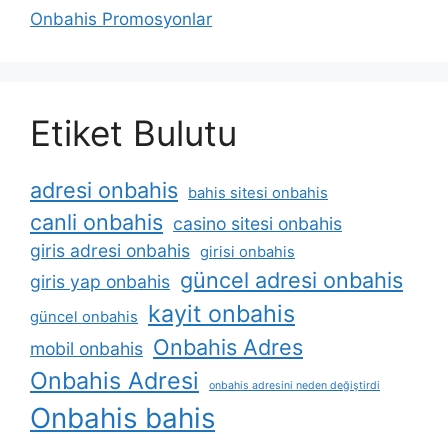
Onbahis Promosyonlar
Etiket Bulutu
adresi onbahis
bahis sitesi onbahis
canli onbahis
casino sitesi onbahis
giris adresi onbahis
girisi onbahis
güncel adresi onbahis
giris yap onbahis
kayit onbahis
güncel onbahis
Onbahis Adres
mobil onbahis
Onbahis Adresi
onbahis adresini neden değiştirdi
Onbahis bahis