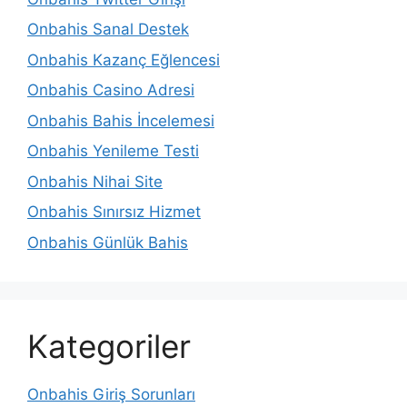
Onbahis Sanal Destek
Onbahis Kazanç Eğlencesi
Onbahis Casino Adresi
Onbahis Bahis İncelemesi
Onbahis Yenileme Testi
Onbahis Nihai Site
Onbahis Sınırsız Hizmet
Onbahis Günlük Bahis
Kategoriler
Onbahis Giriş Sorunları