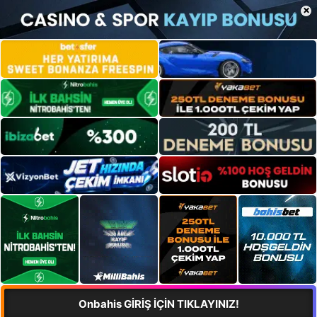
×
Onbahis GİRİŞ İÇİN TIKLAYINIZ!