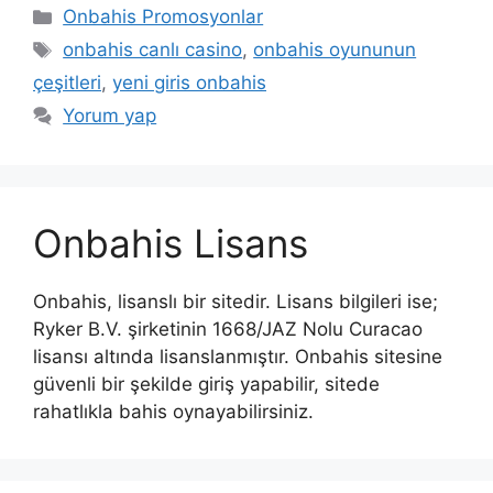
Kategoriler
Onbahis Promosyonlar
Etiketler
onbahis canlı casino
,
onbahis oyununun
çeşitleri
,
yeni giris onbahis
Yorum yap
Onbahis Lisans
Onbahis, lisanslı bir sitedir. Lisans bilgileri ise;
Ryker B.V. şirketinin 1668/JAZ Nolu Curacao
lisansı altında lisanslanmıştır. Onbahis sitesine
güvenli bir şekilde giriş yapabilir, sitede
rahatlıkla bahis oynayabilirsiniz.