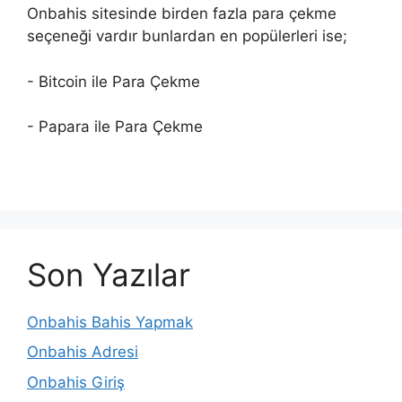
Onbahis sitesinde birden fazla para çekme
seçeneği vardır bunlardan en popülerleri ise;
- Bitcoin ile Para Çekme
- Papara ile Para Çekme
Son Yazılar
Onbahis Bahis Yapmak
Onbahis Adresi
Onbahis Giriş