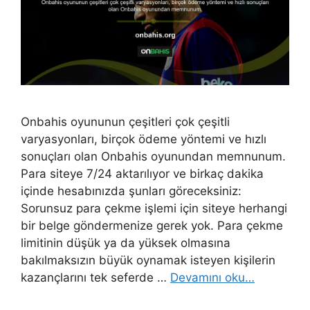
Onbahis oyununun çeşitleri çok çeşitli
varyasyonları, birçok ödeme yöntemi ve hızlı
sonuçları olan Onbahis oyunundan memnunum.
Para siteye 7/24 aktarılıyor ve birkaç dakika
içinde hesabınızda şunları göreceksiniz:
Sorunsuz para çekme işlemi için siteye herhangi
bir belge göndermenize gerek yok. Para çekme
limitinin düşük ya da yüksek olmasına
bakılmaksızın büyük oynamak isteyen kişilerin
kazançlarını tek seferde …
Devamını oku…