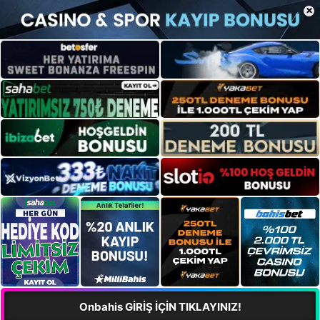
×
Onbahis GİRİŞ İÇİN TIKLAYINIZ!