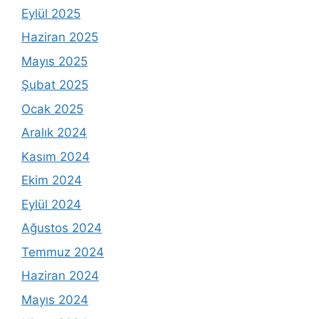
Eylül 2025
Haziran 2025
Mayıs 2025
Şubat 2025
Ocak 2025
Aralık 2024
Kasım 2024
Ekim 2024
Eylül 2024
Ağustos 2024
Temmuz 2024
Haziran 2024
Mayıs 2024