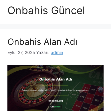
Onbahis Güncel
Onbahis Alan Adı
Eylül 27, 2025
Yazarı:
admin