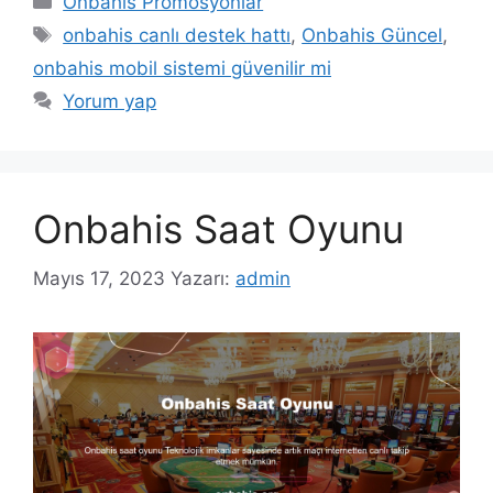
Onbahis Promosyonlar
Etiketler
onbahis canlı destek hattı
,
Onbahis Güncel
,
onbahis mobil sistemi güvenilir mi
Yorum yap
Onbahis Saat Oyunu
Mayıs 17, 2023
Yazarı:
admin