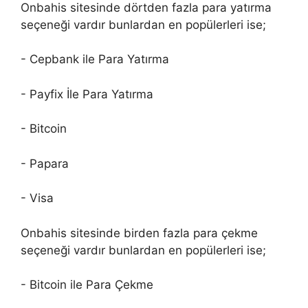
Onbahis sitesinde dörtden fazla para yatırma
seçeneği vardır bunlardan en popülerleri ise;
- Cepbank ile Para Yatırma
- Payfix İle Para Yatırma
- Bitcoin
- Papara
- Visa
Onbahis sitesinde birden fazla para çekme
seçeneği vardır bunlardan en popülerleri ise;
- Bitcoin ile Para Çekme