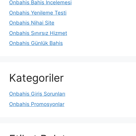
Onbahis Bahis İncelemesi
Onbahis Yenileme Testi
Onbahis Nihai Site
Onbahis Sınırsız Hizmet
Onbahis Günlük Bahis
Kategoriler
Onbahis Giriş Sorunları
Onbahis Promosyonlar