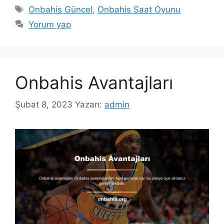
Etiketler
Onbahis Güncel
,
Onbahis Saat Oyunu
Yorum yap
Onbahis Avantajları
Şubat 8, 2023
Yazarı:
admin