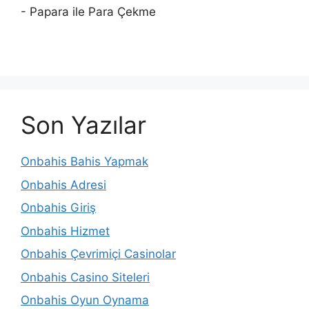
- Papara ile Para Çekme
Son Yazılar
Onbahis Bahis Yapmak
Onbahis Adresi
Onbahis Giriş
Onbahis Hizmet
Onbahis Çevrimiçi Casinolar
Onbahis Casino Siteleri
Onbahis Oyun Oynama