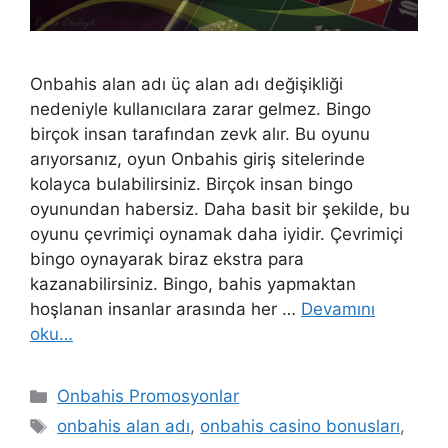
Onbahis alan adı üç alan adı değişikliği
nedeniyle kullanıcılara zarar gelmez. Bingo
birçok insan tarafından zevk alır. Bu oyunu
arıyorsanız, oyun Onbahis giriş sitelerinde
kolayca bulabilirsiniz. Birçok insan bingo
oyunundan habersiz. Daha basit bir şekilde, bu
oyunu çevrimiçi oynamak daha iyidir. Çevrimiçi
bingo oynayarak biraz ekstra para
kazanabilirsiniz. Bingo, bahis yapmaktan
hoşlanan insanlar arasında her …
Devamını
oku…
Kategoriler
Onbahis Promosyonlar
Etiketler
onbahis alan adı
,
onbahis casino bonusları
,