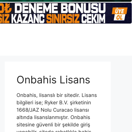
Onbahis Lisans
Onbahis, lisanslı bir sitedir. Lisans
bilgileri ise; Ryker B.V. şirketinin
1668/JAZ Nolu Curacao lisansı
altında lisanslanmıştır. Onbahis
sitesine güvenli bir şekilde giriş