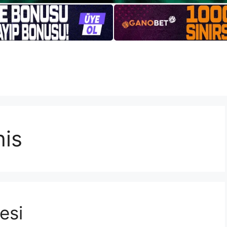
his
esi