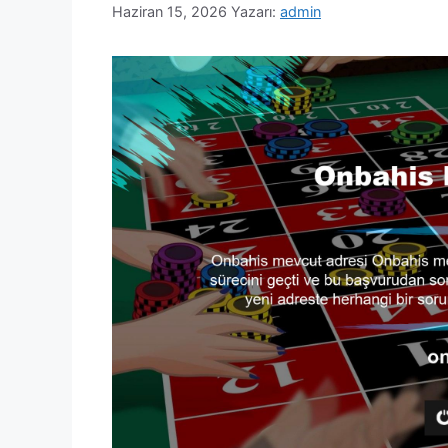
Haziran 15, 2026
Yazarı:
admin