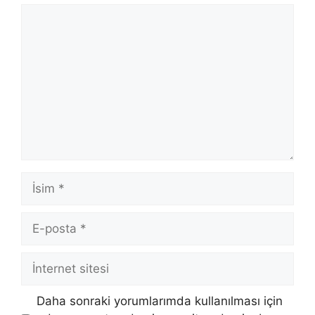
Yorum
İsim
E-
posta
İnternet
sitesi
Daha sonraki yorumlarımda kullanılması için