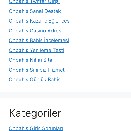
Onbahis Twitter Girişi
Onbahis Sanal Destek
Onbahis Kazanç Eğlencesi
Onbahis Casino Adresi
Onbahis Bahis İncelemesi
Onbahis Yenileme Testi
Onbahis Nihai Site
Onbahis Sınırsız Hizmet
Onbahis Günlük Bahis
Kategoriler
Onbahis Giriş Sorunları