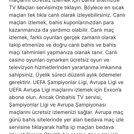
TV Maçları servisimize tıklayın. Böylece en sıcak
maçları tek tıkla canlı olarak izleyebilirsiniz. Canlı
maçları izlemek, bahis kuponlarınızdan para
kazanmanıza da yardımcı olabilir. Canlı maç
izlemek, farklı oyunları gerçek zamanlı olarak
takip etmenize ve doğru canlı bahis ve bahis
maçı tahminleri yapmanıza olanak tanır. Canlı
casino oyunları oynarken ücretsiz oyun ve
televizyon hizmetlerinden yararlanma imkanına
sahipsiniz. Üyelik süreci düzenli aylık ödemeler
gerektirir. UEFA Şampiyonlar Ligi, Avrupa Ligi ve
UEFA Avrupa Ligi maçlarını izlemek için Exxon’a
abone olun. Ancak Onbahis TV servisi,
Şampiyonlar Ligi ve Avrupa Şampiyonası
maçlarını ücretsiz izlemenizi sağlar. Avrupa maç
günü bahis sitelerinde yer alan bedava maç izle
servisine tıklayarak hafta içi maçları bedava