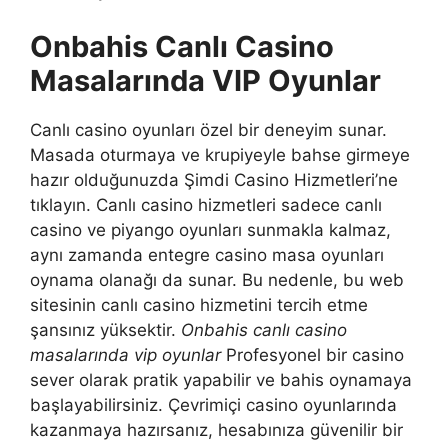
Onbahis Canlı Casino
Masalarında VIP Oyunlar
Canlı casino oyunları özel bir deneyim sunar.
Masada oturmaya ve krupiyeyle bahse girmeye
hazır olduğunuzda Şimdi Casino Hizmetleri’ne
tıklayın. Canlı casino hizmetleri sadece canlı
casino ve piyango oyunları sunmakla kalmaz,
aynı zamanda entegre casino masa oyunları
oynama olanağı da sunar. Bu nedenle, bu web
sitesinin canlı casino hizmetini tercih etme
şansınız yüksektir.
Onbahis canlı casino
masalarında vip oyunlar
Profesyonel bir casino
sever olarak pratik yapabilir ve bahis oynamaya
başlayabilirsiniz. Çevrimiçi casino oyunlarında
kazanmaya hazırsanız, hesabınıza güvenilir bir