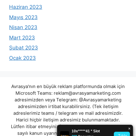
Haziran 2023
Mayıs 2023
Nisan 2023
Mart 2023
Şubat 2023
Ocak 2023
Avrasya'nın en büyük reklam platformunda olmak için
Microsoft Teams:
reklam@avrasyamarketing.com
adresimizden veya Telegram: @Avrasyamarketing
adresimizden irtibat kurabilirsiniz. (Tek iletişim
adreslerimiz teams / telegram ve mail adresimizdir.
Harici hiçbir iletişim adresimiz bulunmamaktadır.
Lütfen itibar etmeyiniz.) Türkiye yasalarına göre 7258
sayılı kanun uyarınca yasa dışı bahis oynamanın