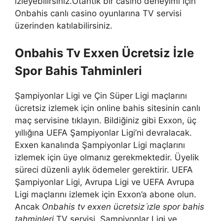
izleyebilirsiniz.Otantik bir casino deneyimi için
Onbahis canlı casino oyunlarına TV servisi
üzerinden katılabilirsiniz.
Onbahis Tv Exxen Ücretsiz İzle
Spor Bahis Tahminleri
Şampiyonlar Ligi ve Çin Süper Ligi maçlarını
ücretsiz izlemek için online bahis sitesinin canlı
maç servisine tıklayın. Bildiğiniz gibi Exxon, üç
yıllığına UEFA Şampiyonlar Ligi’ni devralacak.
Exxen kanalında Şampiyonlar Ligi maçlarını
izlemek için üye olmanız gerekmektedir. Üyelik
süreci düzenli aylık ödemeler gerektirir. UEFA
Şampiyonlar Ligi, Avrupa Ligi ve UEFA Avrupa
Ligi maçlarını izlemek için Exxon’a abone olun.
Ancak
Onbahis tv exxen ücretsiz i̇zle spor bahis
tahminleri
TV servisi, Şampiyonlar Ligi ve