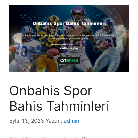
Onbahis Spor
Bahis Tahminleri
Eylül 13, 2023
Yazarı:
admin