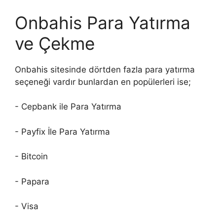
Onbahis Para Yatırma
ve Çekme
Onbahis sitesinde dörtden fazla para yatırma
seçeneği vardır bunlardan en popülerleri ise;
- Cepbank ile Para Yatırma
- Payfix İle Para Yatırma
- Bitcoin
- Papara
- Visa