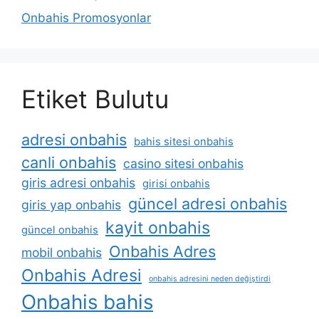
Onbahis Promosyonlar
Etiket Bulutu
adresi onbahis
bahis sitesi onbahis
canli onbahis
casino sitesi onbahis
giris adresi onbahis
girisi onbahis
güncel adresi onbahis
giris yap onbahis
kayit onbahis
güncel onbahis
Onbahis Adres
mobil onbahis
Onbahis Adresi
onbahis adresini neden değiştirdi
Onbahis bahis