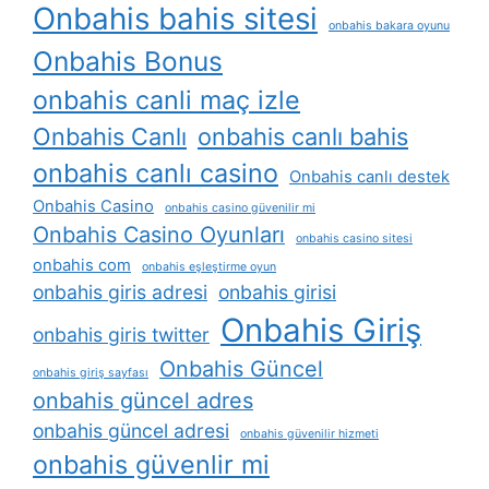
Onbahis bahis sitesi
onbahis bakara oyunu
Onbahis Bonus
onbahis canli maç izle
Onbahis Canlı
onbahis canlı bahis
onbahis canlı casino
Onbahis canlı destek
Onbahis Casino
onbahis casino güvenilir mi
Onbahis Casino Oyunları
onbahis casino sitesi
onbahis com
onbahis eşleştirme oyun
onbahis giris adresi
onbahis girisi
Onbahis Giriş
onbahis giris twitter
Onbahis Güncel
onbahis giriş sayfası
onbahis güncel adres
onbahis güncel adresi
onbahis güvenilir hizmeti
onbahis güvenlir mi