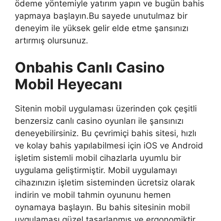
ödeme yöntemiyle yatırım yapın ve bugün bahis
yapmaya başlayın.Bu sayede unutulmaz bir
deneyim ile yüksek gelir elde etme şansınızı
artırmış olursunuz.
Onbahis Canlı Casino
Mobil Heyecanı
Sitenin mobil uygulaması üzerinden çok çeşitli
benzersiz canlı casino oyunları ile şansınızı
deneyebilirsiniz. Bu çevrimiçi bahis sitesi, hızlı
ve kolay bahis yapılabilmesi için iOS ve Android
işletim sistemli mobil cihazlarla uyumlu bir
uygulama geliştirmiştir. Mobil uygulamayı
cihazınızın işletim sisteminden ücretsiz olarak
indirin ve mobil tahmin oyununu hemen
oynamaya başlayın. Bu bahis sitesinin mobil
uygulaması güzel tasarlanmış ve ergonomiktir.