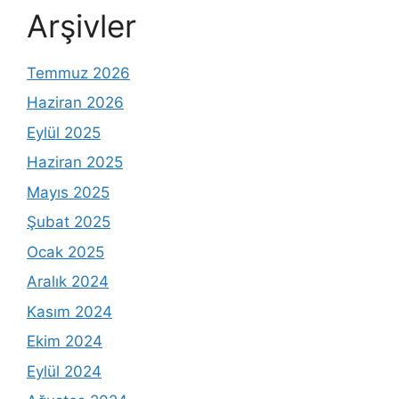
Arşivler
Temmuz 2026
Haziran 2026
Eylül 2025
Haziran 2025
Mayıs 2025
Şubat 2025
Ocak 2025
Aralık 2024
Kasım 2024
Ekim 2024
Eylül 2024