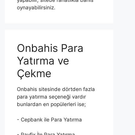
yapabilir, sitede rahatlıkla bahis
oynayabilirsiniz.
Onbahis Para
Yatırma ve
Çekme
Onbahis sitesinde dörtden fazla
para yatırma seçeneği vardır
bunlardan en popülerleri ise;
- Cepbank ile Para Yatırma
- Payfix İle Para Yatırma