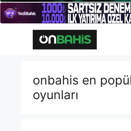
İçeriğe
atla
onbahis en popül
oyunları