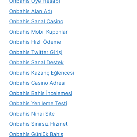
Onbahis Üye Hesabı
Onbahis Alan Adı
Onbahis Sanal Casino
Onbahis Mobil Kuponlar
Onbahis Hızlı Ödeme
Onbahis Twitter Girişi
Onbahis Sanal Destek
Onbahis Kazanç Eğlencesi
Onbahis Casino Adresi
Onbahis Bahis İncelemesi
Onbahis Yenileme Testi
Onbahis Nihai Site
Onbahis Sınırsız Hizmet
Onbahis Günlük Bahis