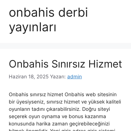
onbahis derbi
yayınları
Onbahis Sınırsız Hizmet
Haziran 18, 2025
Yazarı:
admin
Onbahis sınırsız hizmet Onbahis web sitesinin
bir üyesiyseniz, sınırsız hizmet ve yüksek kaliteli
oyunların tadını çıkarabilirsiniz. Doğru siteyi
seçerek oyun oynama ve bonus kazanma
konusunda harika zaman geçirebileceğinizi