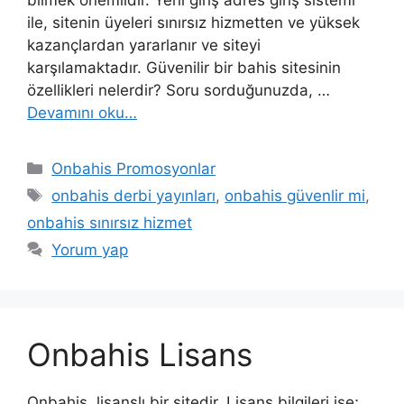
bilmek önemlidir. Yeni giriş adres giriş sistemi
ile, sitenin üyeleri sınırsız hizmetten ve yüksek
kazançlardan yararlanır ve siteyi
karşılamaktadır. Güvenilir bir bahis sitesinin
özellikleri nelerdir? Soru sorduğunuzda, …
Devamını oku…
Kategoriler
Onbahis Promosyonlar
Etiketler
onbahis derbi yayınları
,
onbahis güvenlir mi
,
onbahis sınırsız hizmet
Yorum yap
Onbahis Lisans
Onbahis, lisanslı bir sitedir. Lisans bilgileri ise;