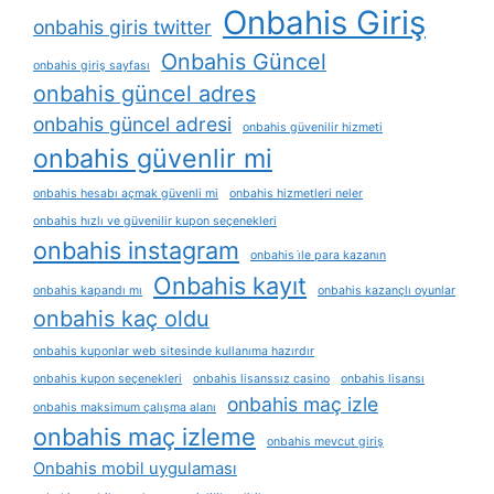
Onbahis Giriş
onbahis giris twitter
Onbahis Güncel
onbahis giriş sayfası
onbahis güncel adres
onbahis güncel adresi
onbahis güvenilir hizmeti
onbahis güvenlir mi
onbahis hesabı açmak güvenli mi
onbahis hizmetleri neler
onbahis hızlı ve güvenilir kupon seçenekleri
onbahis instagram
onbahis i̇le para kazanın
Onbahis kayıt
onbahis kapandı mı
onbahis kazançlı oyunlar
onbahis kaç oldu
onbahis kuponlar web sitesinde kullanıma hazırdır
onbahis kupon seçenekleri
onbahis lisanssız casino
onbahis lisansı
onbahis maç izle
onbahis maksimum çalışma alanı
onbahis maç izleme
onbahis mevcut giriş
Onbahis mobil uygulaması