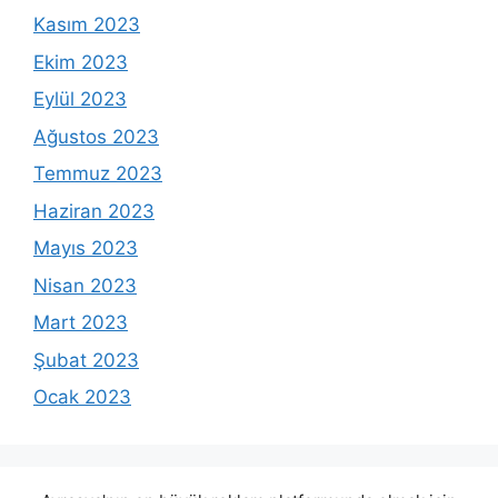
Kasım 2023
Ekim 2023
Eylül 2023
Ağustos 2023
Temmuz 2023
Haziran 2023
Mayıs 2023
Nisan 2023
Mart 2023
Şubat 2023
Ocak 2023