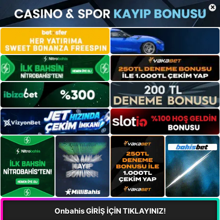
×
Onbahis GİRİŞ İÇİN TIKLAYINIZ!