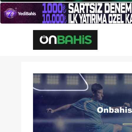
İçeriğe
atla