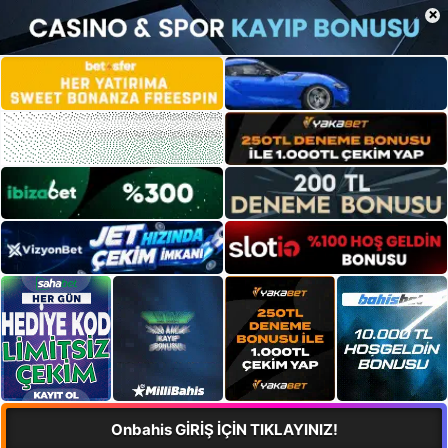
×
Onbahis GİRİŞ İÇİN TIKLAYINIZ!