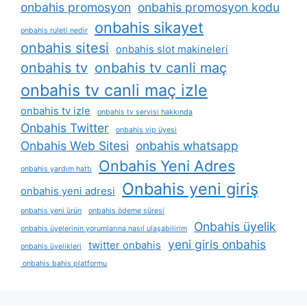
onbahis promosyon
onbahis promosyon kodu
onbahis sikayet
onbahis ruleti nedir
onbahis sitesi
onbahis slot makineleri
onbahis tv
onbahis tv canli maç
onbahis tv canli maç izle
onbahis tv izle
onbahis tv servisi hakkında
Onbahis Twitter
onbahis vip üyesi
Onbahis Web Sitesi
onbahis whatsapp
Onbahis Yeni Adres
onbahis yardım hattı
Onbahis yeni giriş
onbahis yeni adresi
onbahis yeni ürün
onbahis ödeme süresi
Onbahis üyelik
onbahis üyelerinin yorumlarına nasıl ulaşabilirim
yeni giris onbahis
twitter onbahis
onbahis üyelikleri
onbahis bahis platformu