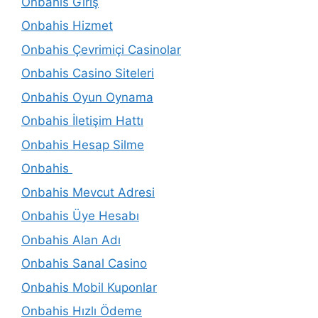
Onbahis Giriş
Onbahis Hizmet
Onbahis Çevrimiçi Casinolar
Onbahis Casino Siteleri
Onbahis Oyun Oynama
Onbahis İletişim Hattı
Onbahis Hesap Silme
Onbahis
Onbahis Mevcut Adresi
Onbahis Üye Hesabı
Onbahis Alan Adı
Onbahis Sanal Casino
Onbahis Mobil Kuponlar
Onbahis Hızlı Ödeme