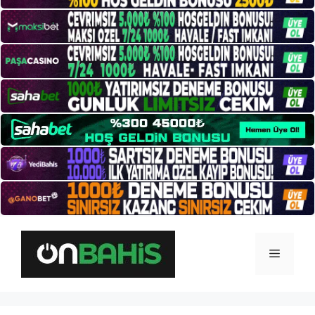
İçeriğe
atla
Menü