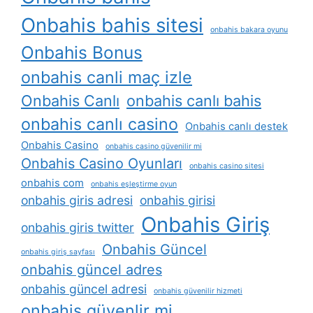
Onbahis bahis sitesi
onbahis bakara oyunu
Onbahis Bonus
onbahis canli maç izle
Onbahis Canlı
onbahis canlı bahis
onbahis canlı casino
Onbahis canlı destek
Onbahis Casino
onbahis casino güvenilir mi
Onbahis Casino Oyunları
onbahis casino sitesi
onbahis com
onbahis eşleştirme oyun
onbahis giris adresi
onbahis girisi
Onbahis Giriş
onbahis giris twitter
Onbahis Güncel
onbahis giriş sayfası
onbahis güncel adres
onbahis güncel adresi
onbahis güvenilir hizmeti
onbahis güvenlir mi