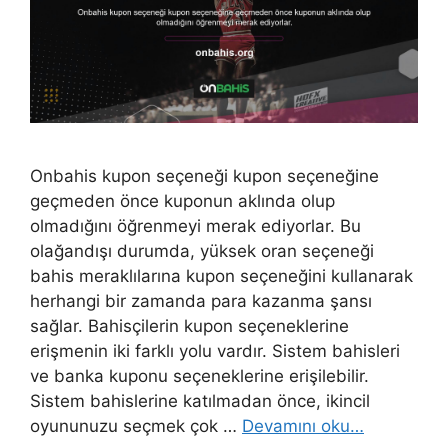
Onbahis kupon seçeneği kupon seçeneğine
geçmeden önce kuponun aklında olup
olmadığını öğrenmeyi merak ediyorlar. Bu
olağandışı durumda, yüksek oran seçeneği
bahis meraklılarına kupon seçeneğini kullanarak
herhangi bir zamanda para kazanma şansı
sağlar. Bahisçilerin kupon seçeneklerine
erişmenin iki farklı yolu vardır. Sistem bahisleri
ve banka kuponu seçeneklerine erişilebilir.
Sistem bahislerine katılmadan önce, ikincil
oyununuzu seçmek çok …
Devamını oku…