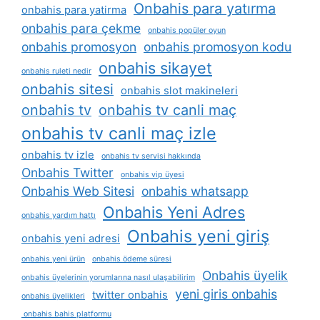
Onbahis para yatırma
onbahis para yatirma
onbahis para çekme
onbahis popüler oyun
onbahis promosyon
onbahis promosyon kodu
onbahis sikayet
onbahis ruleti nedir
onbahis sitesi
onbahis slot makineleri
onbahis tv
onbahis tv canli maç
onbahis tv canli maç izle
onbahis tv izle
onbahis tv servisi hakkında
Onbahis Twitter
onbahis vip üyesi
Onbahis Web Sitesi
onbahis whatsapp
Onbahis Yeni Adres
onbahis yardım hattı
Onbahis yeni giriş
onbahis yeni adresi
onbahis yeni ürün
onbahis ödeme süresi
Onbahis üyelik
onbahis üyelerinin yorumlarına nasıl ulaşabilirim
yeni giris onbahis
twitter onbahis
onbahis üyelikleri
onbahis bahis platformu