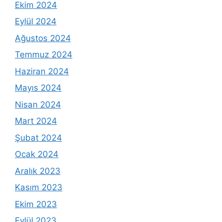
Ekim 2024
Eylül 2024
Ağustos 2024
Temmuz 2024
Haziran 2024
Mayıs 2024
Nisan 2024
Mart 2024
Şubat 2024
Ocak 2024
Aralık 2023
Kasım 2023
Ekim 2023
Eylül 2023