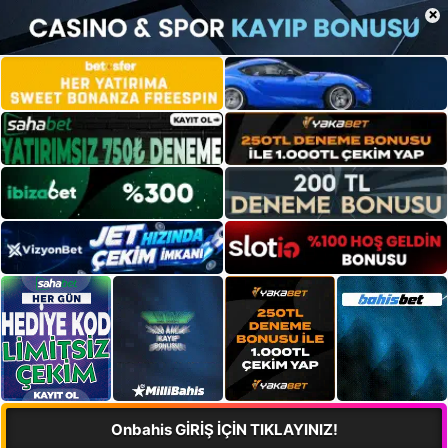
×
Onbahis GİRİŞ İÇİN TIKLAYINIZ!