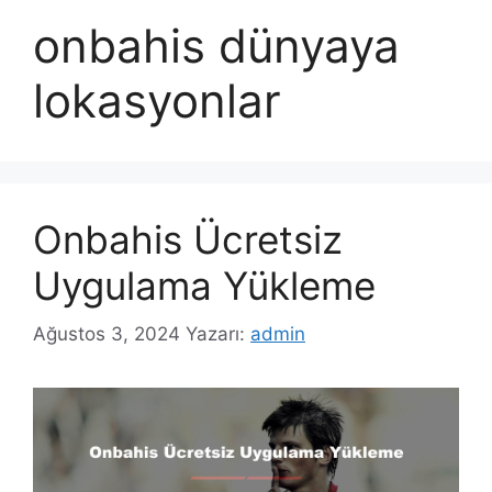
onbahis dünyaya
lokasyonlar
Onbahis Ücretsiz
Uygulama Yükleme
Ağustos 3, 2024
Yazarı:
admin