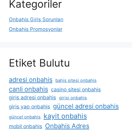
Kategoriler
Onbahis Giriş Sorunları
Onbahis Promosyonlar
Etiket Bulutu
adresi onbahis
bahis sitesi onbahis
canli onbahis
casino sitesi onbahis
giris adresi onbahis
girisi onbahis
güncel adresi onbahis
giris yap onbahis
kayit onbahis
güncel onbahis
Onbahis Adres
mobil onbahis