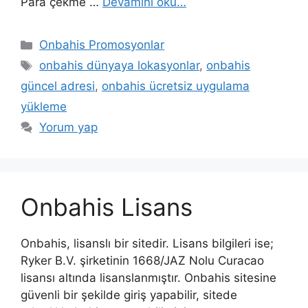
Para çekme …
Devamını oku…
Kategoriler
Onbahis Promosyonlar
Etiketler
onbahis dünyaya lokasyonlar
,
onbahis
güncel adresi
,
onbahis ücretsiz uygulama
yükleme
Yorum yap
Onbahis Lisans
Onbahis, lisanslı bir sitedir. Lisans bilgileri ise;
Ryker B.V. şirketinin 1668/JAZ Nolu Curacao
lisansı altında lisanslanmıştır. Onbahis sitesine
güvenli bir şekilde giriş yapabilir, sitede