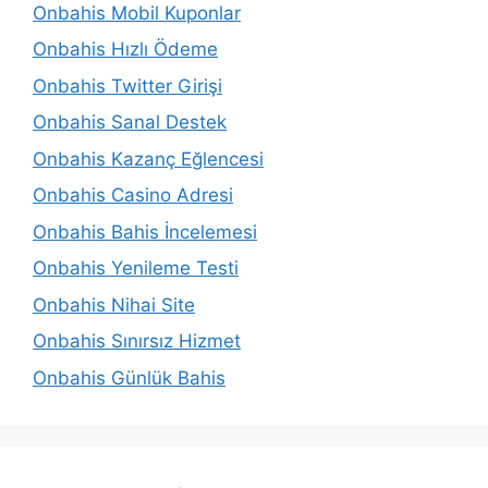
Onbahis Mobil Kuponlar
Onbahis Hızlı Ödeme
Onbahis Twitter Girişi
Onbahis Sanal Destek
Onbahis Kazanç Eğlencesi
Onbahis Casino Adresi
Onbahis Bahis İncelemesi
Onbahis Yenileme Testi
Onbahis Nihai Site
Onbahis Sınırsız Hizmet
Onbahis Günlük Bahis