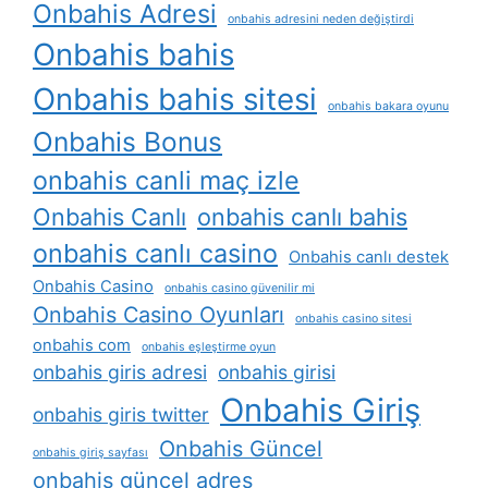
Onbahis Adresi
onbahis adresini neden değiştirdi
Onbahis bahis
Onbahis bahis sitesi
onbahis bakara oyunu
Onbahis Bonus
onbahis canli maç izle
Onbahis Canlı
onbahis canlı bahis
onbahis canlı casino
Onbahis canlı destek
Onbahis Casino
onbahis casino güvenilir mi
Onbahis Casino Oyunları
onbahis casino sitesi
onbahis com
onbahis eşleştirme oyun
onbahis giris adresi
onbahis girisi
Onbahis Giriş
onbahis giris twitter
Onbahis Güncel
onbahis giriş sayfası
onbahis güncel adres