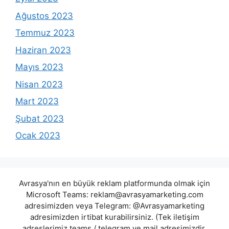
Ağustos 2023
Temmuz 2023
Haziran 2023
Mayıs 2023
Nisan 2023
Mart 2023
Şubat 2023
Ocak 2023
Avrasya'nın en büyük reklam platformunda olmak için
Microsoft Teams:
reklam@avrasyamarketing.com
adresimizden veya Telegram: @Avrasyamarketing
adresimizden irtibat kurabilirsiniz. (Tek iletişim
adreslerimiz teams / telegram ve mail adresimizdir.