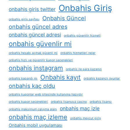
Onbahis Giriş
onbahis giris twitter
Onbahis Güncel
onbahis giriş sayfası
onbahis güncel adres
onbahis güncel adresi
onbahis güvenilir hizmeti
onbahis güvenlir mi
onbahis hesabı açmak güvenli mi
onbahis hizmetleri neler
onbahis hızlı ve güvenilir kupon seçenekleri
onbahis instagram
onbahis i̇le para kazanın
Onbahis kayıt
onbahis kapandı mı
onbahis kazançlı oyunlar
onbahis kaç oldu
onbahis kuponlar web sitesinde kullanıma hazırdır
onbahis kupon seçenekleri
onbahis lisanssız casino
onbahis lisansı
onbahis maç izle
onbahis maksimum çalışma alanı
onbahis maç izleme
onbahis mevcut giriş
Onbahis mobil uygulaması