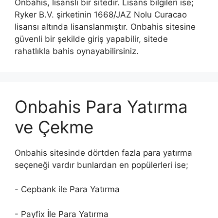
Onbahis, lisanslı bir sitedir. Lisans bilgileri ise;
Ryker B.V. şirketinin 1668/JAZ Nolu Curacao
lisansı altında lisanslanmıştır. Onbahis sitesine
güvenli bir şekilde giriş yapabilir, sitede
rahatlıkla bahis oynayabilirsiniz.
Onbahis Para Yatırma
ve Çekme
Onbahis sitesinde dörtden fazla para yatırma
seçeneği vardır bunlardan en popülerleri ise;
- Cepbank ile Para Yatırma
- Payfix İle Para Yatırma