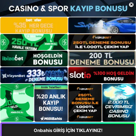
×
Onbahis GİRİŞ İÇİN TIKLAYINIZ!