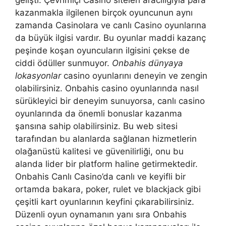
gelişti. Çevrimiçi Casino siteleri aracılığıyla para
kazanmakla ilgilenen birçok oyuncunun aynı
zamanda Casinolara ve canlı Casino oyunlarına
da büyük ilgisi vardır. Bu oyunlar maddi kazanç
peşinde koşan oyuncuların ilgisini çekse de
ciddi ödüller sunmuyor.
Onbahis dünyaya
lokasyonlar
casino oyunlarını deneyin ve zengin
olabilirsiniz. Onbahis casino oyunlarında nasıl
sürükleyici bir deneyim sunuyorsa, canlı casino
oyunlarında da önemli bonuslar kazanma
şansına sahip olabilirsiniz. Bu web sitesi
tarafından bu alanlarda sağlanan hizmetlerin
olağanüstü kalitesi ve güvenilirliği, onu bu
alanda lider bir platform haline getirmektedir.
Onbahis Canlı Casino’da canlı ve keyifli bir
ortamda bakara, poker, rulet ve blackjack gibi
çeşitli kart oyunlarının keyfini çıkarabilirsiniz.
Düzenli oyun oynamanın yanı sıra Onbahis