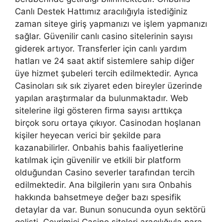
Canlı Destek Hattımız aracılığıyla istediğiniz
zaman siteye giriş yapmanızı ve işlem yapmanızı
sağlar. Güvenilir canlı casino sitelerinin sayısı
giderek artıyor. Transferler için canlı yardım
hatları ve 24 saat aktif sistemlere sahip diğer
üye hizmet şubeleri tercih edilmektedir. Ayrıca
Casinoları sık sık ziyaret eden bireyler üzerinde
yapılan araştırmalar da bulunmaktadır. Web
sitelerine ilgi gösteren firma sayısı arttıkça
birçok soru ortaya çıkıyor. Casinodan hoşlanan
kişiler heyecan verici bir şekilde para
kazanabilirler. Onbahis bahis faaliyetlerine
katılmak için güvenilir ve etkili bir platform
olduğundan Casino severler tarafından tercih
edilmektedir. Ana bilgilerin yanı sıra Onbahis
hakkında bahsetmeye değer bazı spesifik
detaylar da var. Bunun sonucunda oyun sektörü