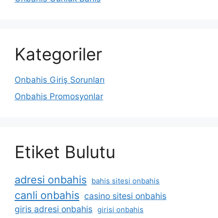
Kategoriler
Onbahis Giriş Sorunları
Onbahis Promosyonlar
Etiket Bulutu
adresi onbahis
bahis sitesi onbahis
canli onbahis
casino sitesi onbahis
giris adresi onbahis
girisi onbahis