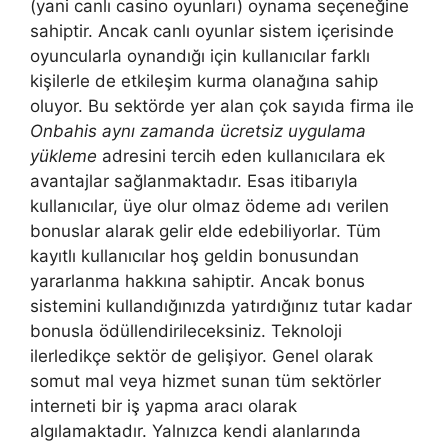
(yani canlı casino oyunları) oynama seçeneğine
sahiptir. Ancak canlı oyunlar sistem içerisinde
oyuncularla oynandığı için kullanıcılar farklı
kişilerle de etkileşim kurma olanağına sahip
oluyor. Bu sektörde yer alan çok sayıda firma ile
Onbahis aynı zamanda ücretsiz uygulama
yükleme
adresini tercih eden kullanıcılara ek
avantajlar sağlanmaktadır. Esas itibarıyla
kullanıcılar, üye olur olmaz ödeme adı verilen
bonuslar alarak gelir elde edebiliyorlar. Tüm
kayıtlı kullanıcılar hoş geldin bonusundan
yararlanma hakkına sahiptir. Ancak bonus
sistemini kullandığınızda yatırdığınız tutar kadar
bonusla ödüllendirileceksiniz. Teknoloji
ilerledikçe sektör de gelişiyor. Genel olarak
somut mal veya hizmet sunan tüm sektörler
interneti bir iş yapma aracı olarak
algılamaktadır. Yalnızca kendi alanlarında