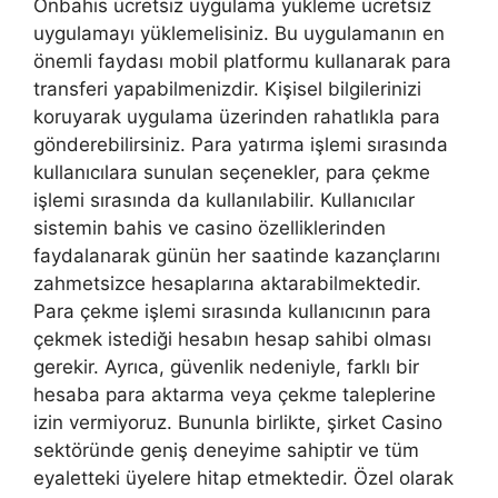
Onbahis ücretsiz uygulama yükleme ücretsiz
uygulamayı yüklemelisiniz. Bu uygulamanın en
önemli faydası mobil platformu kullanarak para
transferi yapabilmenizdir. Kişisel bilgilerinizi
koruyarak uygulama üzerinden rahatlıkla para
gönderebilirsiniz. Para yatırma işlemi sırasında
kullanıcılara sunulan seçenekler, para çekme
işlemi sırasında da kullanılabilir. Kullanıcılar
sistemin bahis ve casino özelliklerinden
faydalanarak günün her saatinde kazançlarını
zahmetsizce hesaplarına aktarabilmektedir.
Para çekme işlemi sırasında kullanıcının para
çekmek istediği hesabın hesap sahibi olması
gerekir. Ayrıca, güvenlik nedeniyle, farklı bir
hesaba para aktarma veya çekme taleplerine
izin vermiyoruz. Bununla birlikte, şirket Casino
sektöründe geniş deneyime sahiptir ve tüm
eyaletteki üyelere hitap etmektedir. Özel olarak