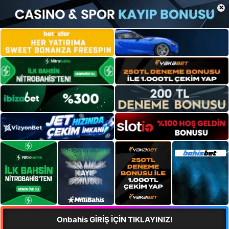
×
Onbahis GİRİŞ İÇİN TIKLAYINIZ!