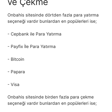
ve Çekme
Onbahis sitesinde dörtden fazla para yatırma
seçeneği vardır bunlardan en popülerleri ise;
- Cepbank ile Para Yatırma
- Payfix İle Para Yatırma
- Bitcoin
- Papara
- Visa
Onbahis sitesinde birden fazla para çekme
seçeneği vardır bunlardan en popülerleri ise;