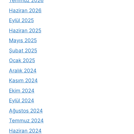
Temmuz 2026
Haziran 2026
Eylül 2025
Haziran 2025
Mayıs 2025
Şubat 2025
Ocak 2025
Aralık 2024
Kasım 2024
Ekim 2024
Eylül 2024
Ağustos 2024
Temmuz 2024
Haziran 2024