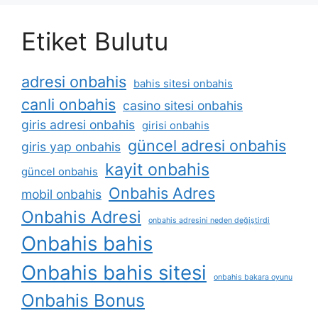
Etiket Bulutu
adresi onbahis
bahis sitesi onbahis
canli onbahis
casino sitesi onbahis
giris adresi onbahis
girisi onbahis
güncel adresi onbahis
giris yap onbahis
kayit onbahis
güncel onbahis
Onbahis Adres
mobil onbahis
Onbahis Adresi
onbahis adresini neden değiştirdi
Onbahis bahis
Onbahis bahis sitesi
onbahis bakara oyunu
Onbahis Bonus