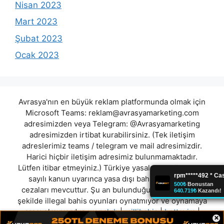
Nisan 2023
Mart 2023
Şubat 2023
Ocak 2023
Avrasya'nın en büyük reklam platformunda olmak için
Microsoft Teams:
reklam@avrasyamarketing.com
adresimizden veya Telegram: @Avrasyamarketing
adresimizden irtibat kurabilirsiniz. (Tek iletişim
adreslerimiz teams / telegram ve mail adresimizdir.
Harici hiçbir iletişim adresimiz bulunmamaktadır.
Lütfen itibar etmeyiniz.) Türkiye yasalarına göre 7258
sayılı kanun uyarınca yasa dışı bahis oynamanın
cezaları mevcuttur. Şu an bulunduğunuz site hiç bir
şekilde illegal bahis oyunları oynatmıyor ve oynamaya
aracı olmuyordur.
wonclub
|
millibahis
|
betteyim
|
×
lakersbet
|
verabet
|
winup
|
leonbet
|
betlobi
"