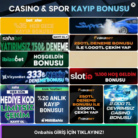
×
Onbahis GİRİŞ İÇİN TIKLAYINIZ!