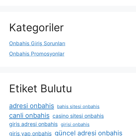
Kategoriler
Onbahis Giriş Sorunları
Onbahis Promosyonlar
Etiket Bulutu
adresi onbahis
bahis sitesi onbahis
canli onbahis
casino sitesi onbahis
giris adresi onbahis
girisi onbahis
güncel adresi onbahis
giris yap onbahis