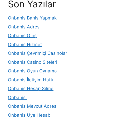
Son Yazılar
Onbahis Bahis Yapmak
Onbahis Adresi
Onbahis Giriş
Onbahis Hizmet
Onbahis Çevrimiçi Casinolar
Onbahis Casino Siteleri
Onbahis Oyun Oynama
Onbahis İletişim Hattı
Onbahis Hesap Silme
Onbahis
Onbahis Mevcut Adresi
Onbahis Üye Hesabı