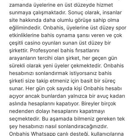
zamanda üyelerine en üst düzeyde hizmet
sunmaya çalışmaktadır. Sonuç olarak, insanlar
site hakkında daha olumlu görüşe sahip olma
eğilimindedir. Onbahis, üyelerine üst düzey spor
etkinliklerine bahis oynama şansı veren ve çok
çeşitli casino oyunları sunan üst düzey bir
şirkettir. Profesyonel bahis fırsatlarını
arayanların tercihi olan şirket, her geçen gün
sürekli olarak yeni üyeler çekmektedir. Onbahis
hesabınızı sonlandırmak istiyorsanız bahis
şirketi size takip etmeniz için basit bir süreç
sunar. Her gün çok sayıda kişi Onbahis hesabı
açıyor ancak bunlardan yalnızca bir avuç kadarı
aslında hesaplarını kapatıyor. Bireyler birçok
nedenden dolayı hesaplarını kapatmayı
seçmektedir. Bu aşamada bilmeniz gereken tek
şey hesabınızı nasıl sonlandıracağınızdır.
Onbahis Whatsapp canlı desteği, kullanıcılarına