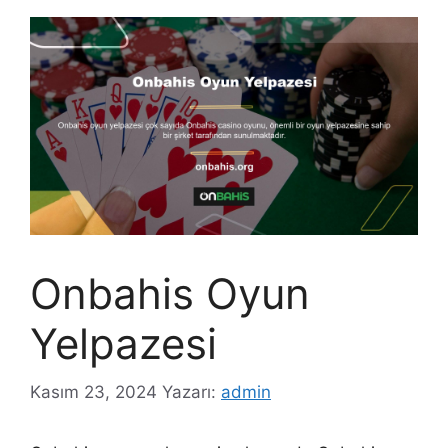
Onbahis Oyun
Yelpazesi
Kasım 23, 2024
Yazarı:
admin