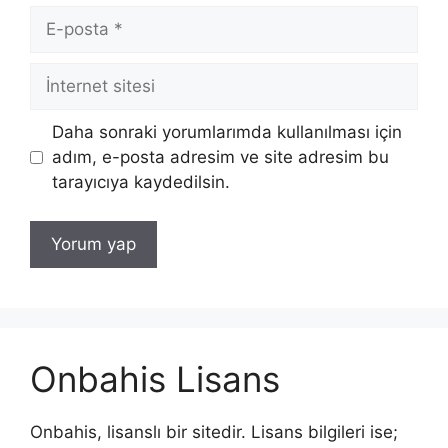
E-
posta
İnternet
sitesi
Daha sonraki yorumlarımda kullanılması için
adım, e-posta adresim ve site adresim bu
tarayıcıya kaydedilsin.
Onbahis Lisans
Onbahis, lisanslı bir sitedir. Lisans bilgileri ise;