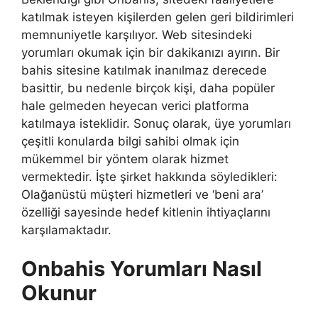
katılmak isteyen kişilerden gelen geri bildirimleri
memnuniyetle karşılıyor. Web sitesindeki
yorumları okumak için bir dakikanızı ayırın. Bir
bahis sitesine katılmak inanılmaz derecede
basittir, bu nedenle birçok kişi, daha popüler
hale gelmeden heyecan verici platforma
katılmaya isteklidir. Sonuç olarak, üye yorumları
çeşitli konularda bilgi sahibi olmak için
mükemmel bir yöntem olarak hizmet
vermektedir. İşte şirket hakkında söyledikleri:
Olağanüstü müşteri hizmetleri ve ‘beni ara’
özelliği sayesinde hedef kitlenin ihtiyaçlarını
karşılamaktadır.
Onbahis Yorumları Nasıl
Okunur