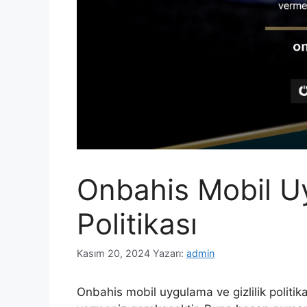
Onbahis Mobil Uy
Politikası
Kasım 20, 2024
Yazarı:
admin
Onbahis mobil uygulama ve gizlilik politika