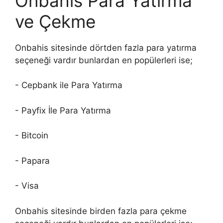
Onbahis Para Yatırma
ve Çekme
Onbahis sitesinde dörtden fazla para yatırma
seçeneği vardır bunlardan en popülerleri ise;
- Cepbank ile Para Yatırma
- Payfix İle Para Yatırma
- Bitcoin
- Papara
- Visa
Onbahis sitesinde birden fazla para çekme