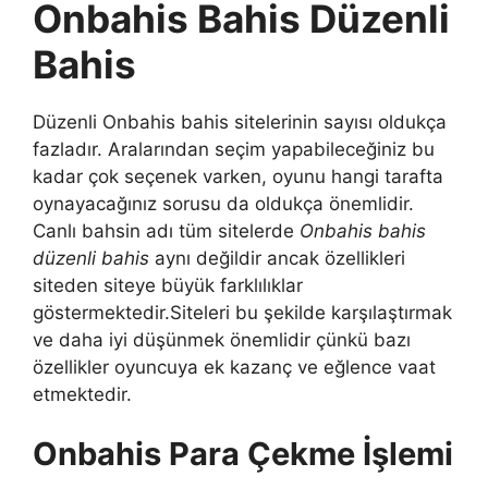
Onbahis Bahis Düzenli
Bahis
Düzenli Onbahis bahis sitelerinin sayısı oldukça
fazladır. Aralarından seçim yapabileceğiniz bu
kadar çok seçenek varken, oyunu hangi tarafta
oynayacağınız sorusu da oldukça önemlidir.
Canlı bahsin adı tüm sitelerde
Onbahis bahis
düzenli bahis
aynı değildir ancak özellikleri
siteden siteye büyük farklılıklar
göstermektedir.Siteleri bu şekilde karşılaştırmak
ve daha iyi düşünmek önemlidir çünkü bazı
özellikler oyuncuya ek kazanç ve eğlence vaat
etmektedir.
Onbahis Para Çekme İşlemi