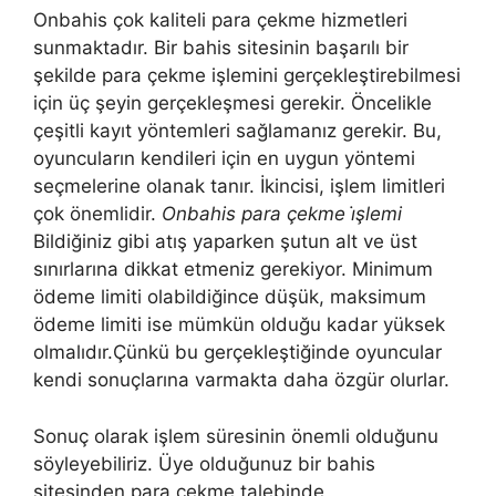
Onbahis çok kaliteli para çekme hizmetleri
sunmaktadır. Bir bahis sitesinin başarılı bir
şekilde para çekme işlemini gerçekleştirebilmesi
için üç şeyin gerçekleşmesi gerekir. Öncelikle
çeşitli kayıt yöntemleri sağlamanız gerekir. Bu,
oyuncuların kendileri için en uygun yöntemi
seçmelerine olanak tanır. İkincisi, işlem limitleri
çok önemlidir.
Onbahis para çekme i̇şlemi
Bildiğiniz gibi atış yaparken şutun alt ve üst
sınırlarına dikkat etmeniz gerekiyor. Minimum
ödeme limiti olabildiğince düşük, maksimum
ödeme limiti ise mümkün olduğu kadar yüksek
olmalıdır.Çünkü bu gerçekleştiğinde oyuncular
kendi sonuçlarına varmakta daha özgür olurlar.
Sonuç olarak işlem süresinin önemli olduğunu
söyleyebiliriz. Üye olduğunuz bir bahis
sitesinden para çekme talebinde