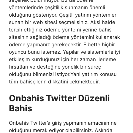
seçenek bulunmuyor. Bu da ödeme
yöntemlerinde çeşitlilik sunmanın önemli
olduğunu gösteriyor. Çeşitli yatırım yöntemleri
sunan bir web sitesi seçmelisiniz. Aksi halde
tercih ettiğiniz ödeme yöntemi yerine bahis
sitesinin sağladığı ödeme yöntemini kullanarak
ödeme yapmanız gerekecektir. Elbette hiçbir
oyuncu bunu istemez. Yapılar ve sistemlerle iyi
etkileşim kurduğunuz için her zaman ilerleme
fırsatları ve desteğine yönelik bir süreç
olduğunu bilmenizi istiyor.Yani yatırım konusu
tüm bahisçilerin dikkatini çekmektedir.
Onbahis Twitter Düzenli
Bahis
Onbahis Twitter’a giriş yapmanın amacının ne
olduğunu merak ediyor olabilirsiniz. Aslında