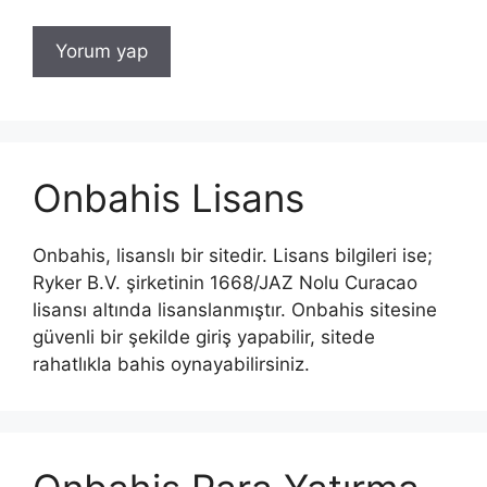
Onbahis Lisans
Onbahis, lisanslı bir sitedir. Lisans bilgileri ise;
Ryker B.V. şirketinin 1668/JAZ Nolu Curacao
lisansı altında lisanslanmıştır. Onbahis sitesine
güvenli bir şekilde giriş yapabilir, sitede
rahatlıkla bahis oynayabilirsiniz.