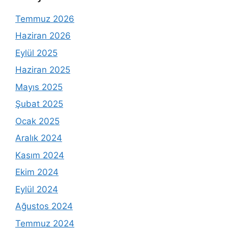
Temmuz 2026
Haziran 2026
Eylül 2025
Haziran 2025
Mayıs 2025
Şubat 2025
Ocak 2025
Aralık 2024
Kasım 2024
Ekim 2024
Eylül 2024
Ağustos 2024
Temmuz 2024