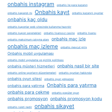
onbahis instagram
onbahis i̇le para kazanın
Onbahis kayıt
onbahis kapandı mı
onbahis kazançlı oyunlar
onbahis kaç oldu
onbahis kuponlar web sitesinde kullanıma hazırdır
onbahis kupon seçenekleri
onbahis lisanssız casino
onbahis lisansı
onbahis maç izle
onbahis maksimum çalışma alanı
onbahis maç izleme
onbahis mevcut giriş
Onbahis mobil uygulaması
onbahis mobil uygulama ve gizlilik politikası
onbahis nasil bir site
onbahis müşteri hizmetleri
onbahis online sporların düzenlemeleri
onbahis oyunları hakkında
onbahis oyun sitesi
onbahis oyun yelpazesi
Onbahis para yatırma
onbahis para yatirma
onbahis para çekme
onbahis popüler oyun
onbahis promosyon
onbahis promosyon kodu
onbahis sikayet
onbahis ruleti nedir