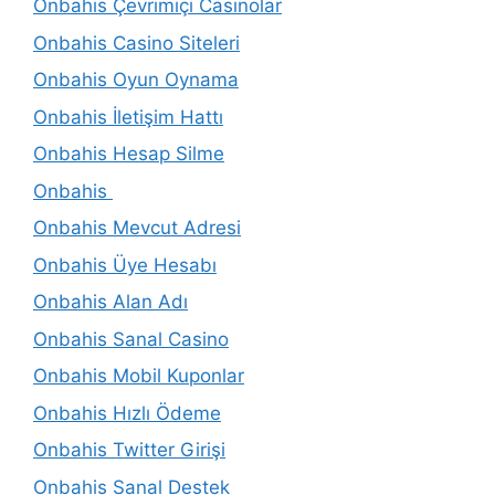
Onbahis Çevrimiçi Casinolar
Onbahis Casino Siteleri
Onbahis Oyun Oynama
Onbahis İletişim Hattı
Onbahis Hesap Silme
Onbahis
Onbahis Mevcut Adresi
Onbahis Üye Hesabı
Onbahis Alan Adı
Onbahis Sanal Casino
Onbahis Mobil Kuponlar
Onbahis Hızlı Ödeme
Onbahis Twitter Girişi
Onbahis Sanal Destek