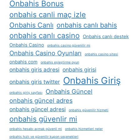
Onbahis Bonus
onbahis canli maç izle
Onbahis Canlı
onbahis canlı bahis
onbahis canlı casino
Onbahis canlı destek
Onbahis Casino
onbahis casino güvenilir mi
Onbahis Casino Oyunları
onbahis casino sitesi
onbahis com
onbahis eşleştirme oyun
onbahis giris adresi
onbahis girisi
Onbahis Giriş
onbahis giris twitter
Onbahis Güncel
onbahis giriş sayfası
onbahis güncel adres
onbahis güncel adresi
onbahis güvenilir hizmeti
onbahis güvenlir mi
onbahis hesabı açmak güvenli mi
onbahis hizmetleri neler
onbahis hızlı ve güvenilir kupon seçenekleri