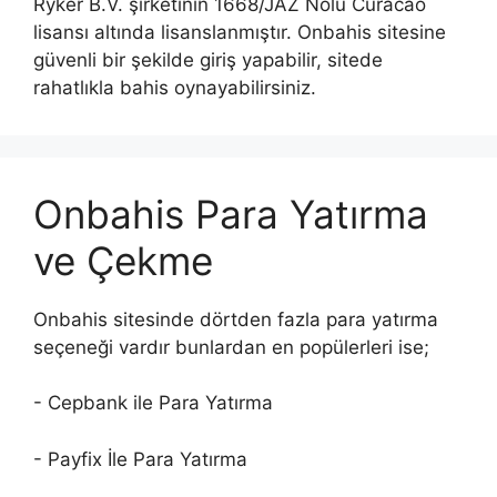
Ryker B.V. şirketinin 1668/JAZ Nolu Curacao
lisansı altında lisanslanmıştır. Onbahis sitesine
güvenli bir şekilde giriş yapabilir, sitede
rahatlıkla bahis oynayabilirsiniz.
Onbahis Para Yatırma
ve Çekme
Onbahis sitesinde dörtden fazla para yatırma
seçeneği vardır bunlardan en popülerleri ise;
- Cepbank ile Para Yatırma
- Payfix İle Para Yatırma