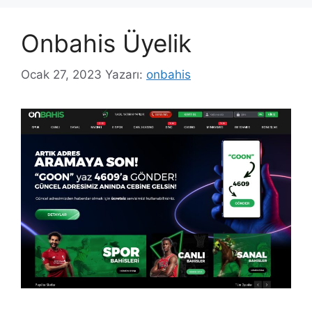
Onbahis Üyelik
Ocak 27, 2023
Yazarı:
onbahis