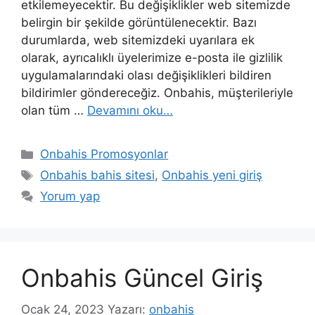
etkilemeyecektir. Bu değişiklikler web sitemizde
belirgin bir şekilde görüntülenecektir. Bazı
durumlarda, web sitemizdeki uyarılara ek
olarak, ayrıcalıklı üyelerimize e-posta ile gizlilik
uygulamalarındaki olası değişiklikleri bildiren
bildirimler göndereceğiz. Onbahis, müşterileriyle
olan tüm …
Devamını oku…
Kategoriler
Onbahis Promosyonlar
Etiketler
Onbahis bahis sitesi
,
Onbahis yeni giriş
Yorum yap
Onbahis Güncel Giriş
Ocak 24, 2023
Yazarı:
onbahis