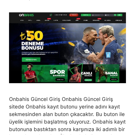
Onbahis Güncel Giriş Onbahis Güncel Giriş
sitede Onbahis kayıt butonu yerine adını kayıt
sekmesinden alan buton çıkacaktır. Bu buton ile
üyelik işlemini başlatmış oluyoruz. Onbahis kayıt
butonuna bastıktan sonra karşınıza iki adımlı bir