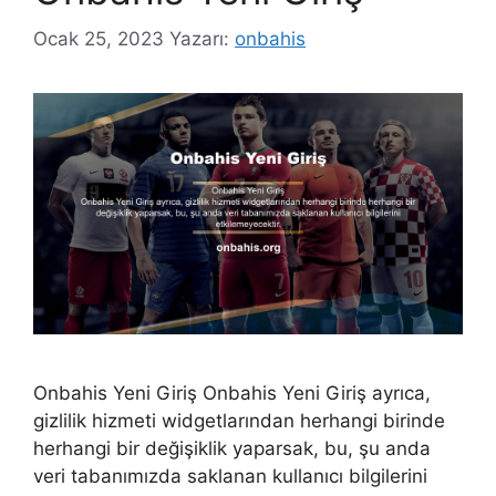
Ocak 25, 2023
Yazarı:
onbahis
Onbahis Yeni Giriş Onbahis Yeni Giriş ayrıca,
gizlilik hizmeti widgetlarından herhangi birinde
herhangi bir değişiklik yaparsak, bu, şu anda
veri tabanımızda saklanan kullanıcı bilgilerini