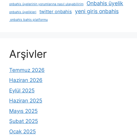
Onbahis üyelik
onbahis üyelerinin yorumlarına nasıl ulaşabilirim
yeni giris onbahis
twitter onbahis
onbahis üyelikleri
onbahis bahis platformu
Arşivler
Temmuz 2026
Haziran 2026
Eylül 2025
Haziran 2025
Mayıs 2025
Şubat 2025
Ocak 2025