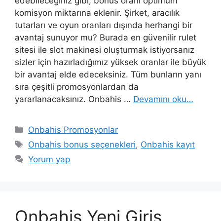
edebileceğiniz gibi, bonus oranı optimum
komisyon miktarına eklenir. Şirket, aracılık
tutarları ve oyun oranları dışında herhangi bir
avantaj sunuyor mu? Burada en güvenilir rulet
sitesi ile slot makinesi oluşturmak istiyorsanız
sizler için hazırladığımız yüksek oranlar ile büyük
bir avantaj elde edeceksiniz. Tüm bunların yanı
sıra çeşitli promosyonlardan da
yararlanacaksınız. Onbahis …
Devamını oku…
Kategoriler
Onbahis Promosyonlar
Etiketler
Onbahis bonus seçenekleri
,
Onbahis kayıt
Yorum yap
Onbahis Yeni Giriş