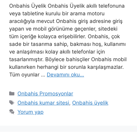
Onbahis Üyelik Onbahis Üyelik akıllı telefonuna
veya tabletine kurulu bir arama motoru
aracılığıyla mevcut Onbahis giriş adresine giriş
yapan ve mobil görünüme geçenler, sitedeki
tüm içeriğe kolayca erişebilirler. Onbahis, çok
sade bir tasarıma sahip, bakması hoş, kullanımı
ve anlaşılması kolay akıllı telefonlar için
tasarlanmıştır. Böylece bahisçiler Onbahis mobil
kullanırken herhangi bir sorunla karşılaşmazlar.
Tüm oyunlar …
Devamını oku…
Kategoriler
Onbahis Promosyonlar
Etiketler
Onbahis kumar sitesi
,
Onbahis üyelik
Yorum yap