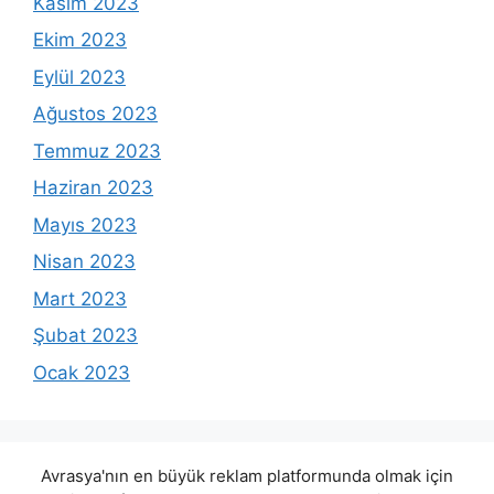
Kasım 2023
Ekim 2023
Eylül 2023
Ağustos 2023
Temmuz 2023
Haziran 2023
Mayıs 2023
Nisan 2023
Mart 2023
Şubat 2023
Ocak 2023
Avrasya'nın en büyük reklam platformunda olmak için