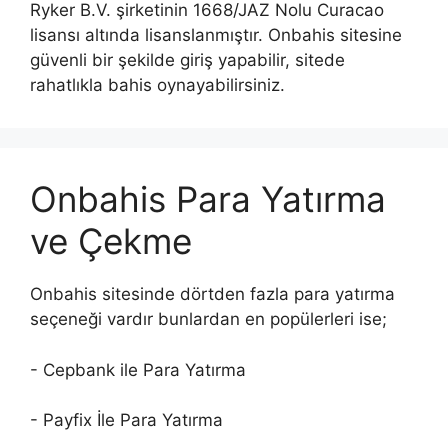
Ryker B.V. şirketinin 1668/JAZ Nolu Curacao
lisansı altında lisanslanmıştır. Onbahis sitesine
güvenli bir şekilde giriş yapabilir, sitede
rahatlıkla bahis oynayabilirsiniz.
Onbahis Para Yatırma
ve Çekme
Onbahis sitesinde dörtden fazla para yatırma
seçeneği vardır bunlardan en popülerleri ise;
- Cepbank ile Para Yatırma
- Payfix İle Para Yatırma