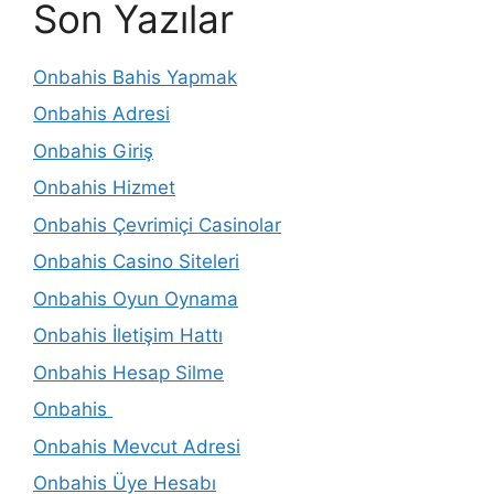
Son Yazılar
Onbahis Bahis Yapmak
Onbahis Adresi
Onbahis Giriş
Onbahis Hizmet
Onbahis Çevrimiçi Casinolar
Onbahis Casino Siteleri
Onbahis Oyun Oynama
Onbahis İletişim Hattı
Onbahis Hesap Silme
Onbahis
Onbahis Mevcut Adresi
Onbahis Üye Hesabı