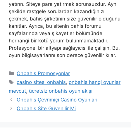
yatırın. Siteye para yatırmak sorunsuzdur. Aynı
şekilde rastgele sorulardan kazandığınızı
çekmek, bahis şirketinin size güvenilir olduğunu
kanıtlar. Ayrıca, bu sitenin bahis forumu
sayfalarında veya şikayetler bölümünde
herhangi bir kötü yorum bulunmamaktadır.
Profesyonel bir altyapı sağlayıcısı ile çalışın. Bu,
oyun bilgisayarlarını son derece güvenilir kılar.
Kategoriler
Onbahis Promosyonlar
Etiketler
casino sitesi onbahis
,
onbahis hangi oyunlar
mevcut
,
ücretsiz onbahis oyun akışı
Onbahis Çevrimiçi Casino Oyunları
Onbahis Site Güvenilir Mi