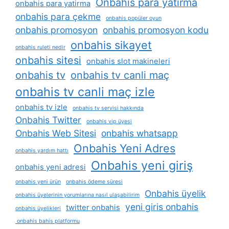
Onbahis para yatırma
onbahis para yatirma
onbahis para çekme
onbahis popüler oyun
onbahis promosyon
onbahis promosyon kodu
onbahis sikayet
onbahis ruleti nedir
onbahis sitesi
onbahis slot makineleri
onbahis tv
onbahis tv canli maç
onbahis tv canli maç izle
onbahis tv izle
onbahis tv servisi hakkında
Onbahis Twitter
onbahis vip üyesi
Onbahis Web Sitesi
onbahis whatsapp
Onbahis Yeni Adres
onbahis yardım hattı
Onbahis yeni giriş
onbahis yeni adresi
onbahis yeni ürün
onbahis ödeme süresi
Onbahis üyelik
onbahis üyelerinin yorumlarına nasıl ulaşabilirim
yeni giris onbahis
twitter onbahis
onbahis üyelikleri
onbahis bahis platformu