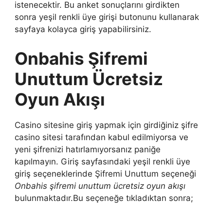
istenecektir. Bu anket sonuçlarını girdikten
sonra yeşil renkli üye girişi butonunu kullanarak
sayfaya kolayca giriş yapabilirsiniz.
Onbahis Şifremi
Unuttum Ücretsiz
Oyun Akışı
Casino sitesine giriş yapmak için girdiğiniz şifre
casino sitesi tarafından kabul edilmiyorsa ve
yeni şifrenizi hatırlamıyorsanız paniğe
kapılmayın. Giriş sayfasındaki yeşil renkli üye
giriş seçeneklerinde Şifremi Unuttum seçeneği
Onbahis şifremi unuttum ücretsiz oyun akışı
bulunmaktadır.Bu seçeneğe tıkladıktan sonra;