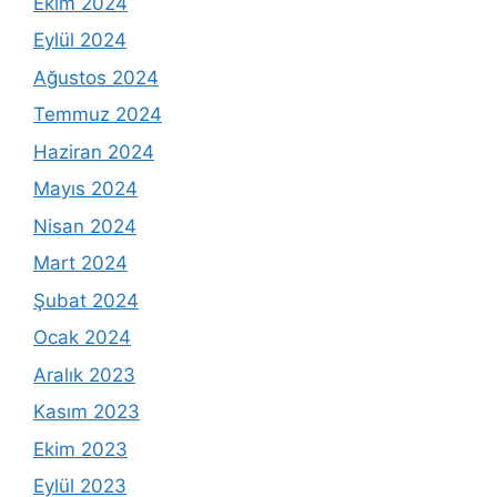
Ekim 2024
Eylül 2024
Ağustos 2024
Temmuz 2024
Haziran 2024
Mayıs 2024
Nisan 2024
Mart 2024
Şubat 2024
Ocak 2024
Aralık 2023
Kasım 2023
Ekim 2023
Eylül 2023