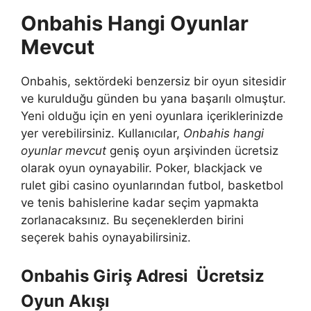
Onbahis Hangi Oyunlar
Mevcut
Onbahis, sektördeki benzersiz bir oyun sitesidir
ve kurulduğu günden bu yana başarılı olmuştur.
Yeni olduğu için en yeni oyunlara içeriklerinizde
yer verebilirsiniz. Kullanıcılar,
Onbahis hangi
oyunlar mevcut
geniş oyun arşivinden ücretsiz
olarak oyun oynayabilir. Poker, blackjack ve
rulet gibi casino oyunlarından futbol, basketbol
ve tenis bahislerine kadar seçim yapmakta
zorlanacaksınız. Bu seçeneklerden birini
seçerek bahis oynayabilirsiniz.
Onbahis Giriş Adresi Ücretsiz
Oyun Akışı