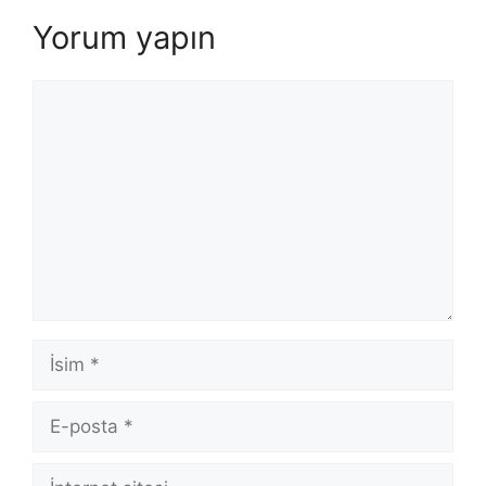
Yorum yapın
Yorum
İsim
E-
posta
İnternet