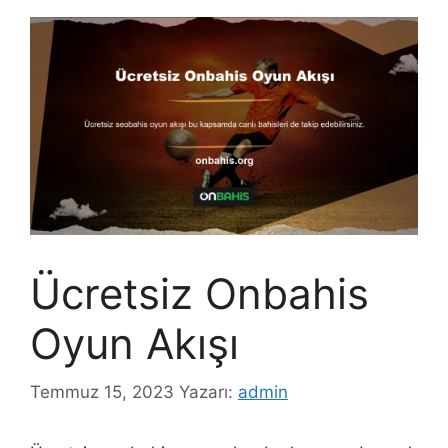
Ücretsiz Onbahis
Oyun Akışı
Temmuz 15, 2023
Yazarı:
admin