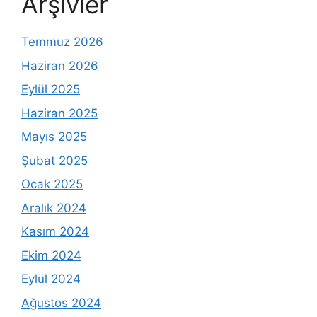
Arşivler
Temmuz 2026
Haziran 2026
Eylül 2025
Haziran 2025
Mayıs 2025
Şubat 2025
Ocak 2025
Aralık 2024
Kasım 2024
Ekim 2024
Eylül 2024
Ağustos 2024