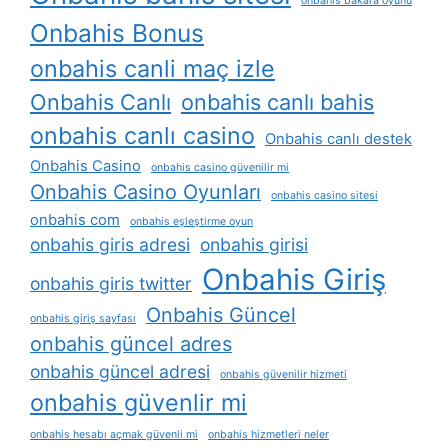
onbahis bakara oyunu
Onbahis Bonus
onbahis canli maç izle
Onbahis Canlı
onbahis canlı bahis
onbahis canlı casino
Onbahis canlı destek
Onbahis Casino
onbahis casino güvenilir mi
Onbahis Casino Oyunları
onbahis casino sitesi
onbahis com
onbahis eşleştirme oyun
onbahis giris adresi
onbahis girisi
Onbahis Giriş
onbahis giris twitter
Onbahis Güncel
onbahis giriş sayfası
onbahis güncel adres
onbahis güncel adresi
onbahis güvenilir hizmeti
onbahis güvenlir mi
onbahis hesabı açmak güvenli mi
onbahis hizmetleri neler