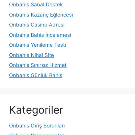
Onbahis Sanal Destek
Onbahis Kazanç Eğlencesi
Onbahis Casino Adresi
Onbahis Bahis İncelemesi
Onbahis Yenileme Testi
Onbahis Nihai Site
Onbahis Sınırsız Hizmet
Onbahis Günlük Bahis
Kategoriler
Onbahis Giriş Sorunları