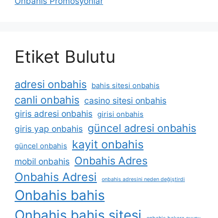
Onbahis Promosyonlar
Etiket Bulutu
adresi onbahis
bahis sitesi onbahis
canli onbahis
casino sitesi onbahis
giris adresi onbahis
girisi onbahis
güncel adresi onbahis
giris yap onbahis
kayit onbahis
güncel onbahis
Onbahis Adres
mobil onbahis
Onbahis Adresi
onbahis adresini neden değiştirdi
Onbahis bahis
Onbahis bahis sitesi