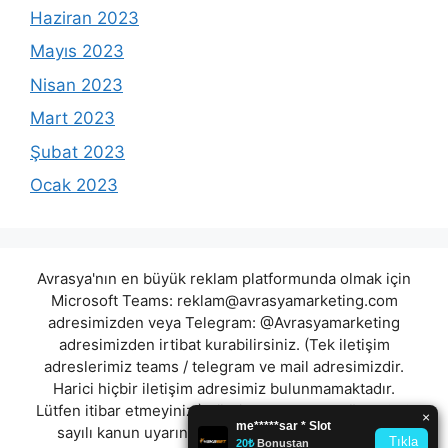
Haziran 2023
Mayıs 2023
Nisan 2023
Mart 2023
Şubat 2023
Ocak 2023
Avrasya'nın en büyük reklam platformunda olmak için
Microsoft Teams:
reklam@avrasyamarketing.com
adresimizden veya Telegram: @Avrasyamarketing
adresimizden irtibat kurabilirsiniz. (Tek iletişim
adreslerimiz teams / telegram ve mail adresimizdir.
Harici hiçbir iletişim adresimiz bulunmamaktadır.
Lütfen itibar etmeyiniz.) Türkiye yasalarına göre 7258
sayılı kanun uyarınca yasa dışı bahis oynamanın