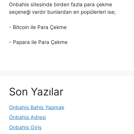
Onbahis sitesinde birden fazla para çekme
seçeneği vardır bunlardan en popülerleri ise;
- Bitcoin ile Para Çekme
- Papara ile Para Çekme
Son Yazılar
Onbahis Bahis Yapmak
Onbahis Adresi
Onbahis Giriş