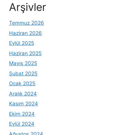
Arşivler
Temmuz 2026
Haziran 2026
Eylül 2025
Haziran 2025
Mayıs 2025
Şubat 2025
Ocak 2025
Aralık 2024
Kasım 2024
Ekim 2024
Eylül 2024
Ağustos 2024