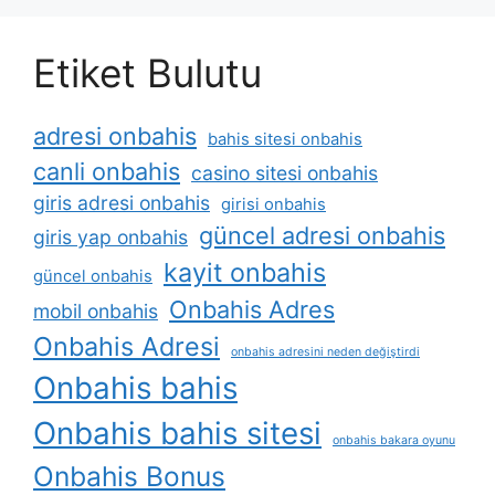
Etiket Bulutu
adresi onbahis
bahis sitesi onbahis
canli onbahis
casino sitesi onbahis
giris adresi onbahis
girisi onbahis
güncel adresi onbahis
giris yap onbahis
kayit onbahis
güncel onbahis
Onbahis Adres
mobil onbahis
Onbahis Adresi
onbahis adresini neden değiştirdi
Onbahis bahis
Onbahis bahis sitesi
onbahis bakara oyunu
Onbahis Bonus