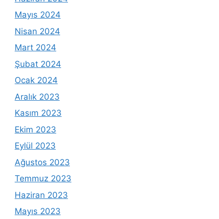
Mayıs 2024
Nisan 2024
Mart 2024
Şubat 2024
Ocak 2024
Aralık 2023
Kasım 2023
Ekim 2023
Eylül 2023
Ağustos 2023
Temmuz 2023
Haziran 2023
Mayıs 2023