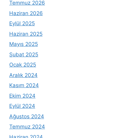
Temmuz 2026
Haziran 2026
Eylül 2025
Haziran 2025
Mayıs 2025
Şubat 2025
Ocak 2025
Aralık 2024
Kasım 2024
Ekim 2024
Eylül 2024
Ağustos 2024
Temmuz 2024
Haziran 2024