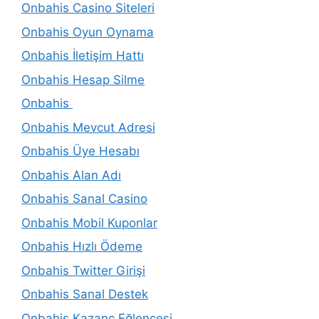
Onbahis Casino Siteleri
Onbahis Oyun Oynama
Onbahis İletişim Hattı
Onbahis Hesap Silme
Onbahis
Onbahis Mevcut Adresi
Onbahis Üye Hesabı
Onbahis Alan Adı
Onbahis Sanal Casino
Onbahis Mobil Kuponlar
Onbahis Hızlı Ödeme
Onbahis Twitter Girişi
Onbahis Sanal Destek
Onbahis Kazanç Eğlencesi