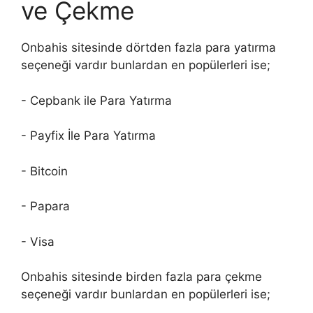
ve Çekme
Onbahis sitesinde dörtden fazla para yatırma
seçeneği vardır bunlardan en popülerleri ise;
- Cepbank ile Para Yatırma
- Payfix İle Para Yatırma
- Bitcoin
- Papara
- Visa
Onbahis sitesinde birden fazla para çekme
seçeneği vardır bunlardan en popülerleri ise;