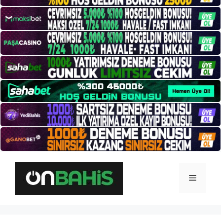
İçeriğe
atla
Menü