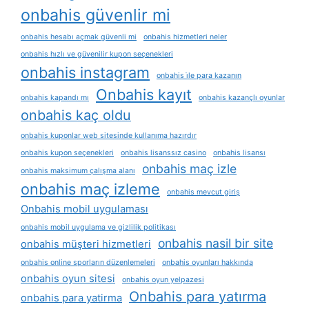
onbahis güvenlir mi
onbahis hesabı açmak güvenli mi
onbahis hizmetleri neler
onbahis hızlı ve güvenilir kupon seçenekleri
onbahis instagram
onbahis i̇le para kazanın
Onbahis kayıt
onbahis kapandı mı
onbahis kazançlı oyunlar
onbahis kaç oldu
onbahis kuponlar web sitesinde kullanıma hazırdır
onbahis kupon seçenekleri
onbahis lisanssız casino
onbahis lisansı
onbahis maç izle
onbahis maksimum çalışma alanı
onbahis maç izleme
onbahis mevcut giriş
Onbahis mobil uygulaması
onbahis mobil uygulama ve gizlilik politikası
onbahis nasil bir site
onbahis müşteri hizmetleri
onbahis online sporların düzenlemeleri
onbahis oyunları hakkında
onbahis oyun sitesi
onbahis oyun yelpazesi
Onbahis para yatırma
onbahis para yatirma