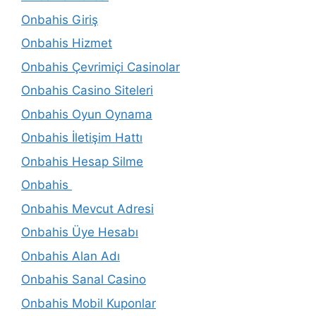
Onbahis Giriş
Onbahis Hizmet
Onbahis Çevrimiçi Casinolar
Onbahis Casino Siteleri
Onbahis Oyun Oynama
Onbahis İletişim Hattı
Onbahis Hesap Silme
Onbahis
Onbahis Mevcut Adresi
Onbahis Üye Hesabı
Onbahis Alan Adı
Onbahis Sanal Casino
Onbahis Mobil Kuponlar