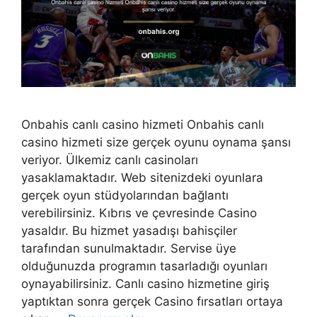
Onbahis canlı casino hizmeti Onbahis canlı
casino hizmeti size gerçek oyunu oynama şansı
veriyor. Ülkemiz canlı casinoları
yasaklamaktadır. Web sitenizdeki oyunlara
gerçek oyun stüdyolarından bağlantı
verebilirsiniz. Kıbrıs ve çevresinde Casino
yasaldır. Bu hizmet yasadışı bahisçiler
tarafından sunulmaktadır. Servise üye
olduğunuzda programın tasarladığı oyunları
oynayabilirsiniz. Canlı casino hizmetine giriş
yaptıktan sonra gerçek Casino fırsatları ortaya