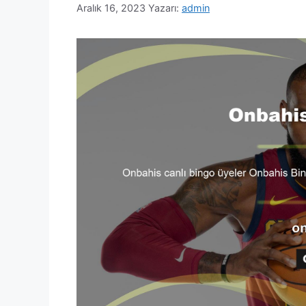
Aralık 16, 2023
Yazarı:
admin