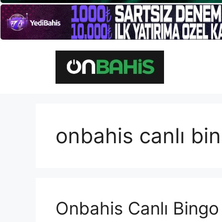
İçeriğe
atla
onbahis canlı bi
Onbahis Canlı Bingo