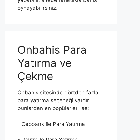
yapabilir, sitede rahatlıkla bahis
oynayabilirsiniz.
Onbahis Para
Yatırma ve
Çekme
Onbahis sitesinde dörtden fazla
para yatırma seçeneği vardır
bunlardan en popülerleri ise;
- Cepbank ile Para Yatırma
- Payfix İle Para Yatırma