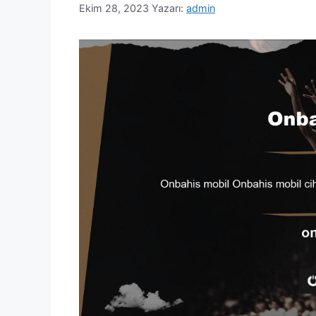
Ekim 28, 2023
Yazarı:
admin