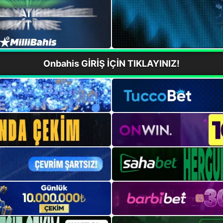
Onbahis GİRİŞ İÇİN TIKLAYINIZ!