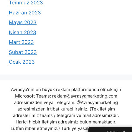
Temmuz 2023
Haziran 2023
Mayıs 2023
Nisan 2023
Mart 2023
Şubat 2023
Ocak 2023
Avrasya'nın en büyük reklam platformunda olmak için
Microsoft Teams:
reklam@avrasyamarketing.com
adresimizden veya Telegram: @Avrasyamarketing
adresimizden irtibat kurabilirsiniz. (Tek iletişim
adreslerimiz teams / telegram ve mail adresimizdir.
Harici hiçbir iletişim adresimiz bulunmamaktadır.
Lütfen itibar etmeyiniz.) Türkiye yasalarına göre 7258