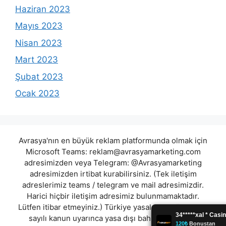
Haziran 2023
Mayıs 2023
Nisan 2023
Mart 2023
Şubat 2023
Ocak 2023
Avrasya'nın en büyük reklam platformunda olmak için
Microsoft Teams:
reklam@avrasyamarketing.com
adresimizden veya Telegram: @Avrasyamarketing
adresimizden irtibat kurabilirsiniz. (Tek iletişim
adreslerimiz teams / telegram ve mail adresimizdir.
Harici hiçbir iletişim adresimiz bulunmamaktadır.
Lütfen itibar etmeyiniz.) Türkiye yasalarına göre 7258
sayılı kanun uyarınca yasa dışı bahis oynamanın