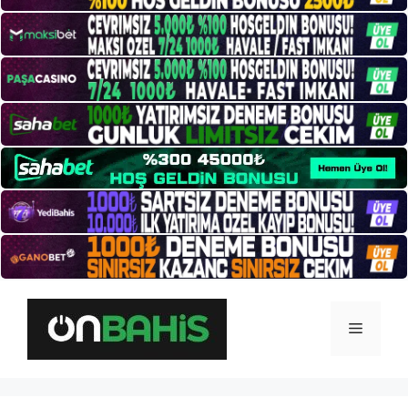
İçeriğe
atla
Menü