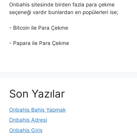
Onbahis sitesinde birden fazla para çekme
seçeneği vardır bunlardan en popülerleri ise;
- Bitcoin ile Para Çekme
- Papara ile Para Çekme
Son Yazılar
Onbahis Bahis Yapmak
Onbahis Adresi
Onbahis Giriş