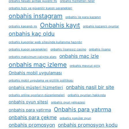
onbahis hesabı açmak güvenli mi
onbahis hizmetleri neler
onbahis hızlı ve güvenilir kupon seçenekleri
onbahis instagram
onbahis i̇le para kazanın
Onbahis kayıt
onbahis kapandı mı
onbahis kazançlı oyunlar
onbahis kaç oldu
onbahis kuponlar web sitesinde kullanıma hazırdır
onbahis kupon seçenekleri
onbahis lisanssız casino
onbahis lisansı
onbahis maç izle
onbahis maksimum çalışma alanı
onbahis maç izleme
onbahis mevcut giriş
Onbahis mobil uygulaması
onbahis mobil uygulama ve gizlilik politikası
onbahis nasil bir site
onbahis müşteri hizmetleri
onbahis online sporların düzenlemeleri
onbahis oyunları hakkında
onbahis oyun sitesi
onbahis oyun yelpazesi
Onbahis para yatırma
onbahis para yatirma
onbahis para çekme
onbahis popüler oyun
onbahis promosyon
onbahis promosyon kodu