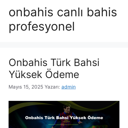
onbahis canlı bahis
profesyonel
Onbahis Türk Bahsi
Yüksek Ödeme
Mayıs 15, 2025
Yazarı:
admin