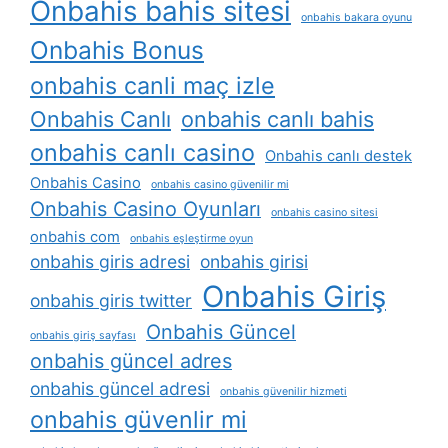
Onbahis bahis sitesi
onbahis bakara oyunu
Onbahis Bonus
onbahis canli maç izle
Onbahis Canlı
onbahis canlı bahis
onbahis canlı casino
Onbahis canlı destek
Onbahis Casino
onbahis casino güvenilir mi
Onbahis Casino Oyunları
onbahis casino sitesi
onbahis com
onbahis eşleştirme oyun
onbahis giris adresi
onbahis girisi
Onbahis Giriş
onbahis giris twitter
Onbahis Güncel
onbahis giriş sayfası
onbahis güncel adres
onbahis güncel adresi
onbahis güvenilir hizmeti
onbahis güvenlir mi