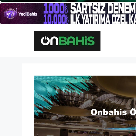
İçeriğe
atla