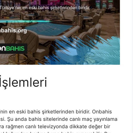
şlemleri
in en eski bahis şirketlerinden biridir. Onbahis
i. Şu anda bahis sitelerinde canlı maç yayınlama
ra rağmen canlı televizyonda dikkate değer bir