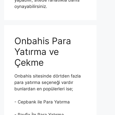
yapabilir, sitede rahatlıkla bahis
oynayabilirsiniz.
Onbahis Para
Yatırma ve
Çekme
Onbahis sitesinde dörtden fazla
para yatırma seçeneği vardır
bunlardan en popülerleri ise;
- Cepbank ile Para Yatırma
- Payfix İle Para Yatırma