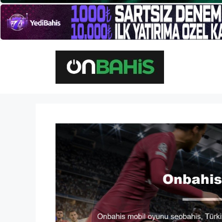
İçeriğe
atla