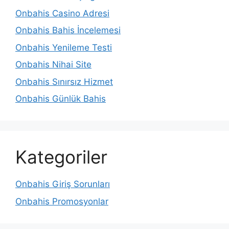
Onbahis Casino Adresi
Onbahis Bahis İncelemesi
Onbahis Yenileme Testi
Onbahis Nihai Site
Onbahis Sınırsız Hizmet
Onbahis Günlük Bahis
Kategoriler
Onbahis Giriş Sorunları
Onbahis Promosyonlar