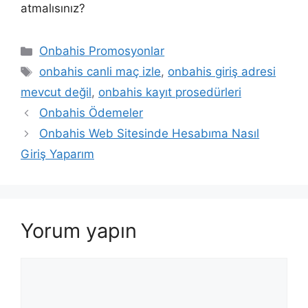
atmalısınız?
Kategoriler
Onbahis Promosyonlar
Etiketler
onbahis canli maç izle
,
onbahis giriş adresi
mevcut değil
,
onbahis kayıt prosedürleri
Onbahis Ödemeler
Onbahis Web Sitesinde Hesabıma Nasıl
Giriş Yaparım
Yorum yapın
Yorum