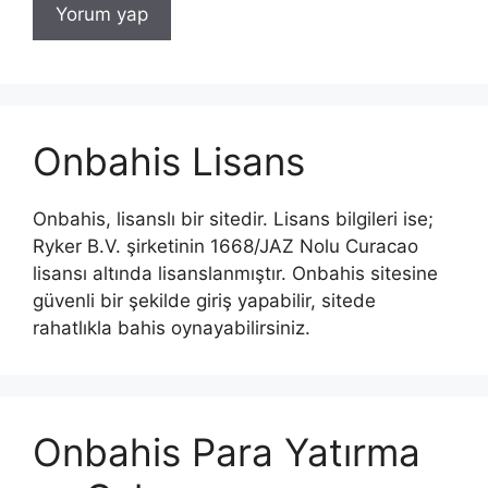
Onbahis Lisans
Onbahis, lisanslı bir sitedir. Lisans bilgileri ise;
Ryker B.V. şirketinin 1668/JAZ Nolu Curacao
lisansı altında lisanslanmıştır. Onbahis sitesine
güvenli bir şekilde giriş yapabilir, sitede
rahatlıkla bahis oynayabilirsiniz.
Onbahis Para Yatırma