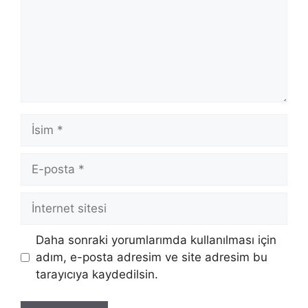
İsim
E-
posta
İnternet
sitesi
Daha sonraki yorumlarımda kullanılması için
adım, e-posta adresim ve site adresim bu
tarayıcıya kaydedilsin.