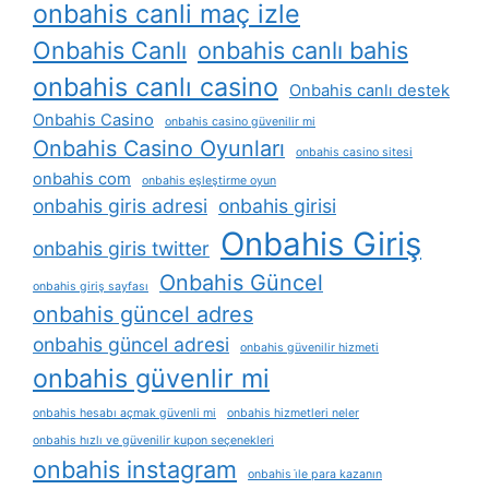
onbahis canli maç izle
Onbahis Canlı
onbahis canlı bahis
onbahis canlı casino
Onbahis canlı destek
Onbahis Casino
onbahis casino güvenilir mi
Onbahis Casino Oyunları
onbahis casino sitesi
onbahis com
onbahis eşleştirme oyun
onbahis giris adresi
onbahis girisi
Onbahis Giriş
onbahis giris twitter
Onbahis Güncel
onbahis giriş sayfası
onbahis güncel adres
onbahis güncel adresi
onbahis güvenilir hizmeti
onbahis güvenlir mi
onbahis hesabı açmak güvenli mi
onbahis hizmetleri neler
onbahis hızlı ve güvenilir kupon seçenekleri
onbahis instagram
onbahis i̇le para kazanın