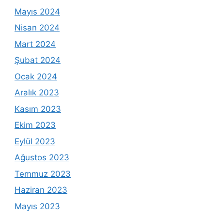
Mayıs 2024
Nisan 2024
Mart 2024
Şubat 2024
Ocak 2024
Aralık 2023
Kasım 2023
Ekim 2023
Eylül 2023
Ağustos 2023
Temmuz 2023
Haziran 2023
Mayıs 2023