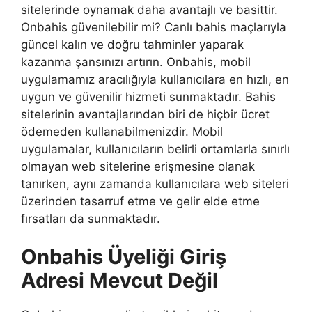
sitelerinde oynamak daha avantajlı ve basittir.
Onbahis güvenilebilir mi? Canlı bahis maçlarıyla
güncel kalın ve doğru tahminler yaparak
kazanma şansınızı artırın. Onbahis, mobil
uygulamamız aracılığıyla kullanıcılara en hızlı, en
uygun ve güvenilir hizmeti sunmaktadır. Bahis
sitelerinin avantajlarından biri de hiçbir ücret
ödemeden kullanabilmenizdir. Mobil
uygulamalar, kullanıcıların belirli ortamlarla sınırlı
olmayan web sitelerine erişmesine olanak
tanırken, aynı zamanda kullanıcılara web siteleri
üzerinden tasarruf etme ve gelir elde etme
fırsatları da sunmaktadır.
Onbahis Üyeliği Giriş
Adresi Mevcut Değil