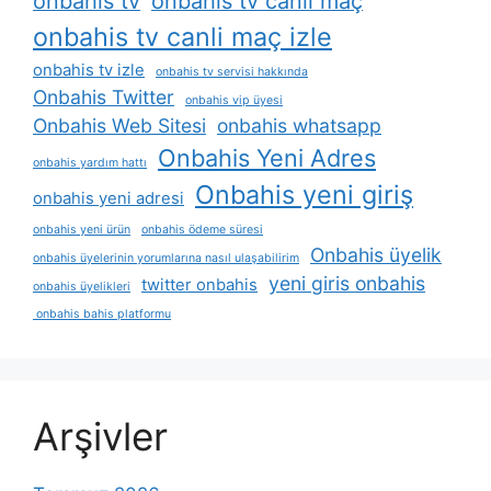
onbahis tv
onbahis tv canli maç
onbahis tv canli maç izle
onbahis tv izle
onbahis tv servisi hakkında
Onbahis Twitter
onbahis vip üyesi
Onbahis Web Sitesi
onbahis whatsapp
Onbahis Yeni Adres
onbahis yardım hattı
Onbahis yeni giriş
onbahis yeni adresi
onbahis yeni ürün
onbahis ödeme süresi
Onbahis üyelik
onbahis üyelerinin yorumlarına nasıl ulaşabilirim
yeni giris onbahis
twitter onbahis
onbahis üyelikleri
onbahis bahis platformu
Arşivler