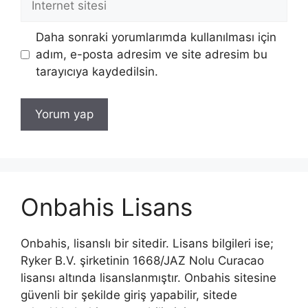
sitesi
Daha sonraki yorumlarımda kullanılması için
adım, e-posta adresim ve site adresim bu
tarayıcıya kaydedilsin.
Onbahis Lisans
Onbahis, lisanslı bir sitedir. Lisans bilgileri ise;
Ryker B.V. şirketinin 1668/JAZ Nolu Curacao
lisansı altında lisanslanmıştır. Onbahis sitesine
güvenli bir şekilde giriş yapabilir, sitede