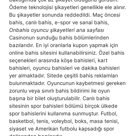
Ödeme teknolojisi şikayetleri genellikle ele alınır.
Bu şikayetler sonunda reddedildi. Maç öncesi
bahis, canlı bahis, e-spor ve sanal bahis,
Onbahis oyuncu şikayetleri ana sayfası
Casinonun sunduğu bahis bölümlerinden
bazılarıdır. En iyi oranlarla kupon yapmak için
online bahis sitesini kullanabilirsiniz. Özel bahis
seçenekleri arasında köşe bahisleri, kart
bahisleri, oyuncu bahisleri ve dakika bahisleri
yer almaktadır. Sitede çeşitli bahis reklamları
bulunmaktadır. Oyuncunun kaybetmesi gereken
zorunlu veya sınırlı bahis bildirimi ile oyun
başına bir bilet oluşturulabilir. Canlı bahis
sitesinin spor bahisleri bölümü birçok ülkede
spor bahislerini kullanıma sunmuştur. Futbol, ​​
basketbol, ​​tenis, voleybol, boks, masa tenisi,
siyaset ve Amerikan futbolu kapsadığı spor