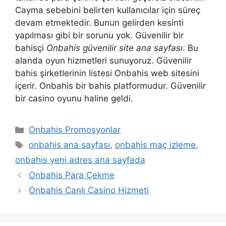
Cayma sebebini belirten kullanıcılar için süreç
devam etmektedir. Bunun gelirden kesinti
yapılması gibi bir sorunu yok. Güvenilir bir
bahisçi
Onbahis güvenilir site ana sayfası
. Bu
alanda oyun hizmetleri sunuyoruz. Güvenilir
bahis şirketlerinin listesi Onbahis web sitesini
içerir. Onbahis bir bahis platformudur. Güvenilir
bir casino oyunu haline geldi.
Kategoriler
Onbahis Promosyonlar
Etiketler
onbahis ana sayfası
,
onbahis maç izleme
,
onbahis yeni adres ana sayfada
Onbahis Para Çekme
Onbahis Canlı Casino Hizmeti