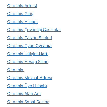
Onbahis Adresi
Onbahis Giriş
Onbahis Hizmet
Onbahis Çevrimiçi Casinolar
Onbahis Casino Siteleri
Onbahis Oyun Oynama
Onbahis İletişim Hattı
Onbahis Hesap Silme
Onbahis
Onbahis Mevcut Adresi
Onbahis Üye Hesabı
Onbahis Alan Adı
Onbahis Sanal Casino