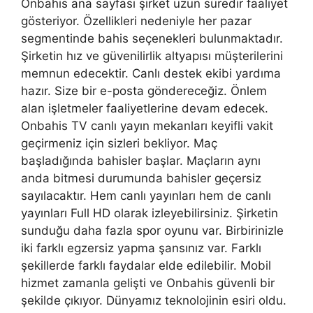
Onbahis ana sayfası şirket uzun süredir faaliyet
gösteriyor. Özellikleri nedeniyle her pazar
segmentinde bahis seçenekleri bulunmaktadır.
Şirketin hız ve güvenilirlik altyapısı müşterilerini
memnun edecektir. Canlı destek ekibi yardıma
hazır. Size bir e-posta göndereceğiz. Önlem
alan işletmeler faaliyetlerine devam edecek.
Onbahis TV canlı yayın mekanları keyifli vakit
geçirmeniz için sizleri bekliyor. Maç
başladığında bahisler başlar. Maçların aynı
anda bitmesi durumunda bahisler geçersiz
sayılacaktır. Hem canlı yayınları hem de canlı
yayınları Full HD olarak izleyebilirsiniz. Şirketin
sunduğu daha fazla spor oyunu var. Birbirinizle
iki farklı egzersiz yapma şansınız var. Farklı
şekillerde farklı faydalar elde edilebilir. Mobil
hizmet zamanla gelişti ve Onbahis güvenli bir
şekilde çıkıyor. Dünyamız teknolojinin esiri oldu.