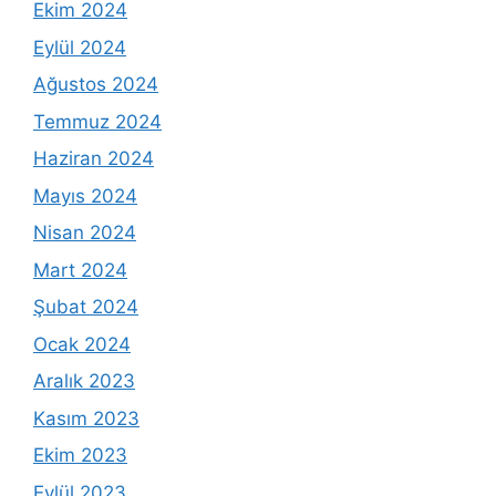
Ekim 2024
Eylül 2024
Ağustos 2024
Temmuz 2024
Haziran 2024
Mayıs 2024
Nisan 2024
Mart 2024
Şubat 2024
Ocak 2024
Aralık 2023
Kasım 2023
Ekim 2023
Eylül 2023