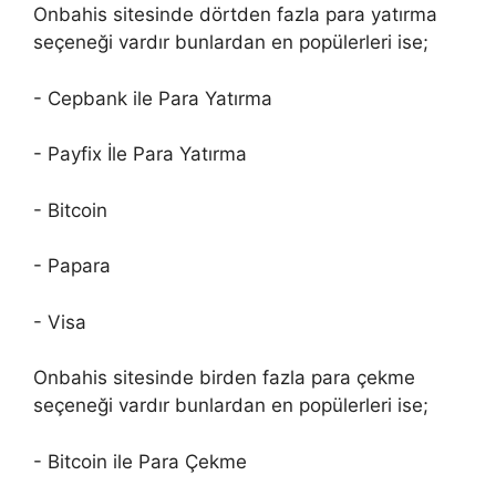
Onbahis sitesinde dörtden fazla para yatırma
seçeneği vardır bunlardan en popülerleri ise;
- Cepbank ile Para Yatırma
- Payfix İle Para Yatırma
- Bitcoin
- Papara
- Visa
Onbahis sitesinde birden fazla para çekme
seçeneği vardır bunlardan en popülerleri ise;
- Bitcoin ile Para Çekme