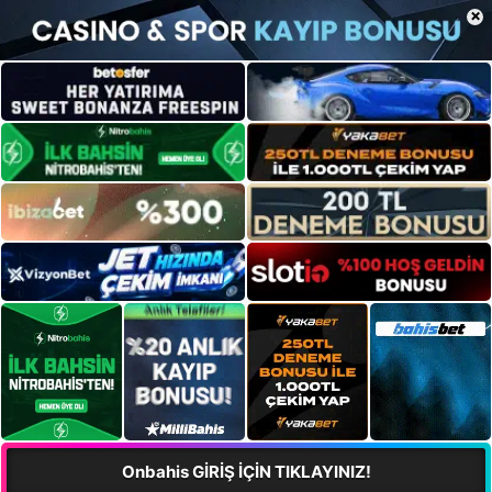
×
Onbahis GİRİŞ İÇİN TIKLAYINIZ!