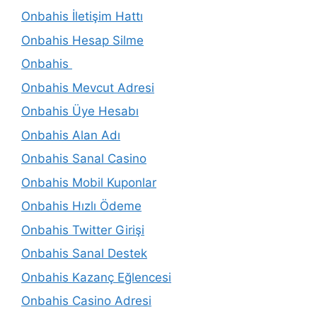
Onbahis İletişim Hattı
Onbahis Hesap Silme
Onbahis
Onbahis Mevcut Adresi
Onbahis Üye Hesabı
Onbahis Alan Adı
Onbahis Sanal Casino
Onbahis Mobil Kuponlar
Onbahis Hızlı Ödeme
Onbahis Twitter Girişi
Onbahis Sanal Destek
Onbahis Kazanç Eğlencesi
Onbahis Casino Adresi