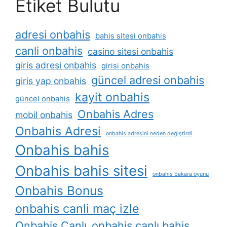
Etiket Bulutu
adresi onbahis
bahis sitesi onbahis
canli onbahis
casino sitesi onbahis
giris adresi onbahis
girisi onbahis
güncel adresi onbahis
giris yap onbahis
kayit onbahis
güncel onbahis
Onbahis Adres
mobil onbahis
Onbahis Adresi
onbahis adresini neden değiştirdi
Onbahis bahis
Onbahis bahis sitesi
onbahis bakara oyunu
Onbahis Bonus
onbahis canli maç izle
Onbahis Canlı
onbahis canlı bahis