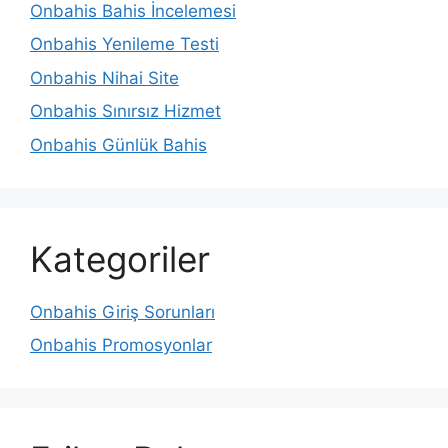
Onbahis Bahis İncelemesi
Onbahis Yenileme Testi
Onbahis Nihai Site
Onbahis Sınırsız Hizmet
Onbahis Günlük Bahis
Kategoriler
Onbahis Giriş Sorunları
Onbahis Promosyonlar