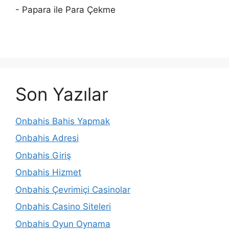
- Papara ile Para Çekme
Son Yazılar
Onbahis Bahis Yapmak
Onbahis Adresi
Onbahis Giriş
Onbahis Hizmet
Onbahis Çevrimiçi Casinolar
Onbahis Casino Siteleri
Onbahis Oyun Oynama