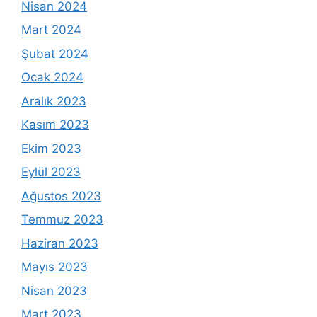
Nisan 2024
Mart 2024
Şubat 2024
Ocak 2024
Aralık 2023
Kasım 2023
Ekim 2023
Eylül 2023
Ağustos 2023
Temmuz 2023
Haziran 2023
Mayıs 2023
Nisan 2023
Mart 2023