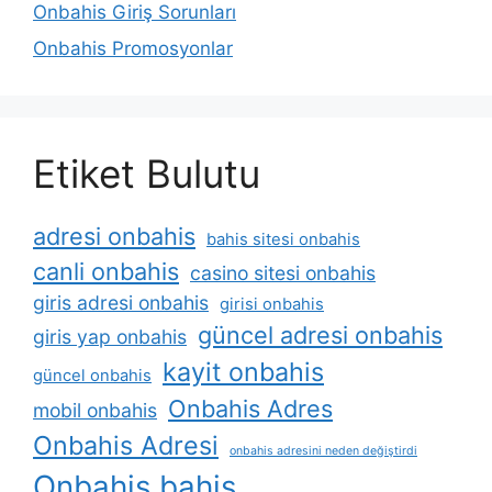
Onbahis Giriş Sorunları
Onbahis Promosyonlar
Etiket Bulutu
adresi onbahis
bahis sitesi onbahis
canli onbahis
casino sitesi onbahis
giris adresi onbahis
girisi onbahis
güncel adresi onbahis
giris yap onbahis
kayit onbahis
güncel onbahis
Onbahis Adres
mobil onbahis
Onbahis Adresi
onbahis adresini neden değiştirdi
Onbahis bahis