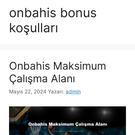
onbahis bonus
koşulları
Onbahis Maksimum
Çalışma Alanı
Mayıs 22, 2024
Yazarı:
admin