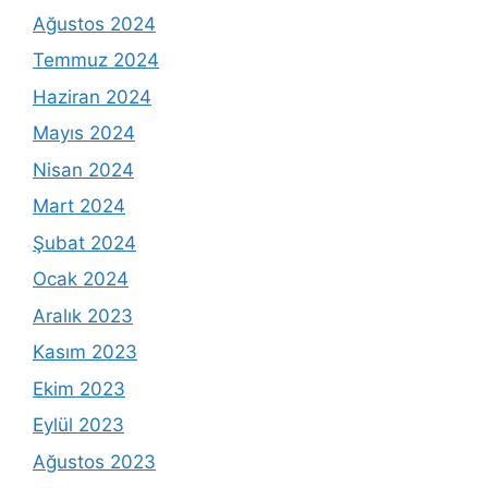
Ağustos 2024
Temmuz 2024
Haziran 2024
Mayıs 2024
Nisan 2024
Mart 2024
Şubat 2024
Ocak 2024
Aralık 2023
Kasım 2023
Ekim 2023
Eylül 2023
Ağustos 2023