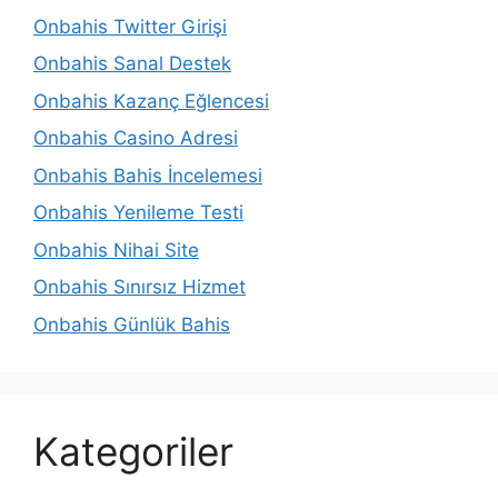
Onbahis Twitter Girişi
Onbahis Sanal Destek
Onbahis Kazanç Eğlencesi
Onbahis Casino Adresi
Onbahis Bahis İncelemesi
Onbahis Yenileme Testi
Onbahis Nihai Site
Onbahis Sınırsız Hizmet
Onbahis Günlük Bahis
Kategoriler