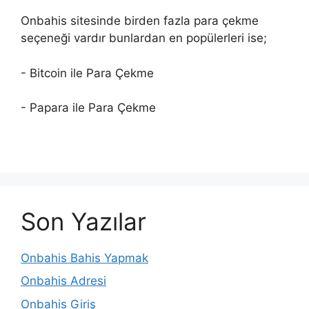
Onbahis sitesinde birden fazla para çekme
seçeneği vardır bunlardan en popülerleri ise;
- Bitcoin ile Para Çekme
- Papara ile Para Çekme
Son Yazılar
Onbahis Bahis Yapmak
Onbahis Adresi
Onbahis Giriş