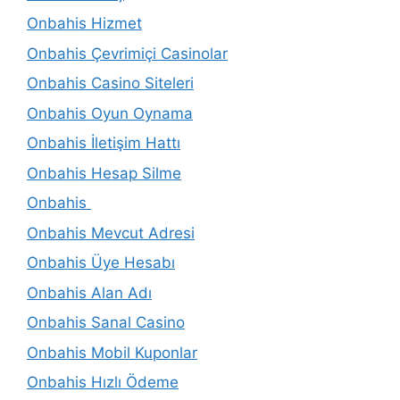
Onbahis Hizmet
Onbahis Çevrimiçi Casinolar
Onbahis Casino Siteleri
Onbahis Oyun Oynama
Onbahis İletişim Hattı
Onbahis Hesap Silme
Onbahis
Onbahis Mevcut Adresi
Onbahis Üye Hesabı
Onbahis Alan Adı
Onbahis Sanal Casino
Onbahis Mobil Kuponlar
Onbahis Hızlı Ödeme