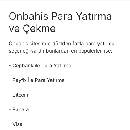
Onbahis Para Yatırma
ve Çekme
Onbahis sitesinde dörtden fazla para yatırma
seçeneği vardır bunlardan en popülerleri ise;
- Cepbank ile Para Yatırma
- Payfix İle Para Yatırma
- Bitcoin
- Papara
- Visa