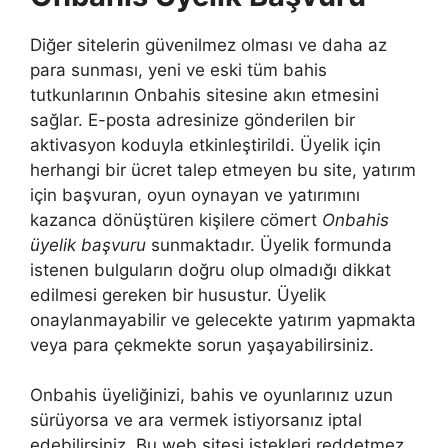
Diğer sitelerin güvenilmez olması ve daha az
para sunması, yeni ve eski tüm bahis
tutkunlarının Onbahis sitesine akın etmesini
sağlar. E-posta adresinize gönderilen bir
aktivasyon koduyla etkinleştirildi. Üyelik için
herhangi bir ücret talep etmeyen bu site, yatırım
için başvuran, oyun oynayan ve yatırımını
kazanca dönüştüren kişilere cömert
Onbahis
üyelik başvuru
sunmaktadır. Üyelik formunda
istenen bulguların doğru olup olmadığı dikkat
edilmesi gereken bir husustur. Üyelik
onaylanmayabilir ve gelecekte yatırım yapmakta
veya para çekmekte sorun yaşayabilirsiniz.
Onbahis üyeliğinizi, bahis ve oyunlarınız uzun
sürüyorsa ve ara vermek istiyorsanız iptal
edebilirsiniz. Bu web sitesi istekleri reddetmez