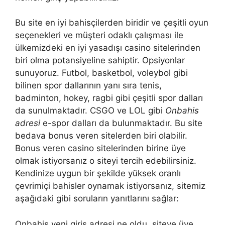
Bu site en iyi bahisçilerden biridir ve çeşitli oyun
seçenekleri ve müşteri odaklı çalışması ile
ülkemizdeki en iyi yasadışı casino sitelerinden
biri olma potansiyeline sahiptir. Opsiyonlar
sunuyoruz. Futbol, ​​basketbol, ​​voleybol gibi
bilinen spor dallarının yanı sıra tenis,
badminton, hokey, ragbi gibi çeşitli spor dalları
da sunulmaktadır. CSGO ve LOL gibi
Onbahis
adresi
e-spor dalları da bulunmaktadır. Bu site
bedava bonus veren sitelerden biri olabilir.
Bonus veren casino sitelerinden birine üye
olmak istiyorsanız o siteyi tercih edebilirsiniz.
Kendinize uygun bir şekilde yüksek oranlı
çevrimiçi bahisler oynamak istiyorsanız, sitemiz
aşağıdaki gibi soruların yanıtlarını sağlar:
Onbahis yeni giriş adresi ne oldu, siteye üye