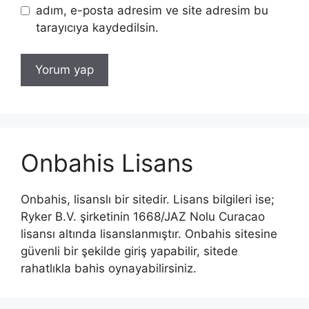
adım, e-posta adresim ve site adresim bu
tarayıcıya kaydedilsin.
Onbahis Lisans
Onbahis, lisanslı bir sitedir. Lisans bilgileri ise;
Ryker B.V. şirketinin 1668/JAZ Nolu Curacao
lisansı altında lisanslanmıştır. Onbahis sitesine
güvenli bir şekilde giriş yapabilir, sitede
rahatlıkla bahis oynayabilirsiniz.