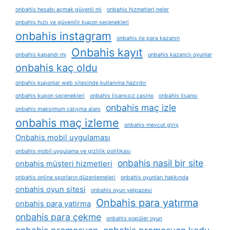
onbahis hesabı açmak güvenli mi
onbahis hizmetleri neler
onbahis hızlı ve güvenilir kupon seçenekleri
onbahis instagram
onbahis i̇le para kazanın
Onbahis kayıt
onbahis kapandı mı
onbahis kazançlı oyunlar
onbahis kaç oldu
onbahis kuponlar web sitesinde kullanıma hazırdır
onbahis kupon seçenekleri
onbahis lisanssız casino
onbahis lisansı
onbahis maç izle
onbahis maksimum çalışma alanı
onbahis maç izleme
onbahis mevcut giriş
Onbahis mobil uygulaması
onbahis mobil uygulama ve gizlilik politikası
onbahis nasil bir site
onbahis müşteri hizmetleri
onbahis online sporların düzenlemeleri
onbahis oyunları hakkında
onbahis oyun sitesi
onbahis oyun yelpazesi
Onbahis para yatırma
onbahis para yatirma
onbahis para çekme
onbahis popüler oyun