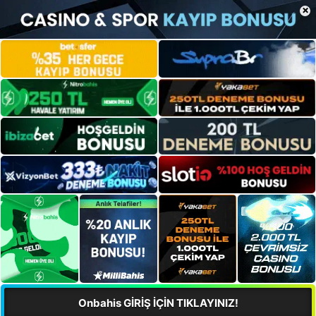
×
Onbahis GİRİŞ İÇİN TIKLAYINIZ!