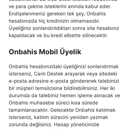
ve para çekme isteklerini anında kabul eder.
Endişelenmeniz gereken tek şey, Onbahis
hesabınızda hiç kredinizin olmamasıdır.
Üyeliğiniz sonlandırıldıktan sonra site hesabınız
kapatılacak ve bu kredi elbette silinecektir.
Onbahis Mobil Üyelik
Onbahis hesabınızdaki üyeliğinizi sonlandırmak
isterseniz, Canlı Destek arayarak veya sitedeki
e-posta adresine e-posta göndererek talebinizi
bir müşteri temsilcisine bildirebilirsiniz. Her iki
durumda da talebiniz hemen işleme alınacak ve
Onbahis muhasebe süreci kısa sürede
tamamlanacaktır. Gelecekte Onbahis katılmak
isterseniz, katılım sürecini yeniden yazmak
zorunda değilsiniz. Hesap yöneticinizle