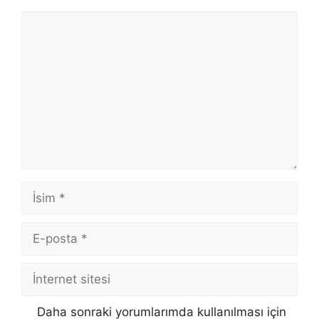
Yorum
İsim
E-
posta
İnternet
sitesi
Daha sonraki yorumlarımda kullanılması için