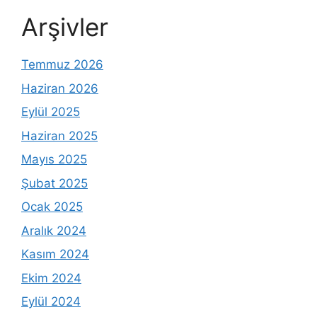
Arşivler
Temmuz 2026
Haziran 2026
Eylül 2025
Haziran 2025
Mayıs 2025
Şubat 2025
Ocak 2025
Aralık 2024
Kasım 2024
Ekim 2024
Eylül 2024