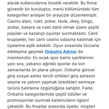
alarak kullanıcılarına öncelik verebilir. Bu firma
güvenilir bir kuruluştur, menü bölümündeki tüm
kategorileri anlaşılır bir arayüzle düzenlemiştir.
Casino alanı, rulet, poker, tavla, okey, bingo,
slotlar, bakara ve rulet dahil olmak üzere çeşitli
popüler ve kazançlı oyunlar sunmaktadır. Canlı
krupiyeler, her canlı casino odasına katılmak için
üyelerine eşlik edebilir. Oyun sırasında tüccarla
etkileşime geçmek
Onbahis Adresi
de
mümkündür. En sıcak spor bahis içeriklerinin
yanı sıra, yabancı ağırlıklı sporlar da son
zamanlarda ön plana çıkıyor.
Onbahis güncel
giriş sosyal adres
tercih ettikleri giriş adresini
seçme ve yatırım yapmak istedikleri sermaye
türünü belirleme özgürlüğüne sahiptir. Farklı
Onbahis kategorilerinde çeşitli ödüller ve
promosyonlar sunmak katılımcıların ilgisini
çekebilir. Bu fırsatlar arasında üyeler, müşteri