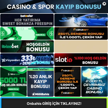
×
Onbahis GİRİŞ İÇİN TIKLAYINIZ!