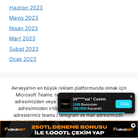
Haziran 2023
Mayıs 2023
Nisan 2023
Mart 2023
Şubat 2023
Ocak 2023
Avrasya'nın en büyük reklam platformunda olmak için
Microsoft Teams:
reklam@avrasyamarketing.com
adresimizden veya Telegram: @Avrasyamarketing
adresimizden irtibat kurabilirsiniz. (Tek iletişim
adreslerimiz teams / telegram ve mail adresimizdir.
Harici hiçbir iletişim adresimiz bulunmamaktadır.
×
Lütfen itibar etmeyiniz.) Türkiye yasalarına göre 7258
sayılı kanun uyarınca yasa dışı bahis oynamanın