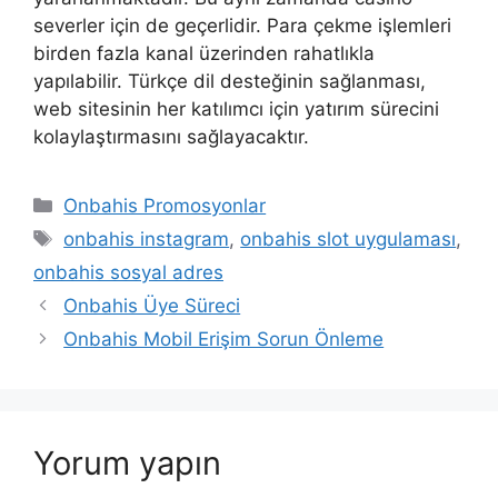
severler için de geçerlidir. Para çekme işlemleri
birden fazla kanal üzerinden rahatlıkla
yapılabilir. Türkçe dil desteğinin sağlanması,
web sitesinin her katılımcı için yatırım sürecini
kolaylaştırmasını sağlayacaktır.
Kategoriler
Onbahis Promosyonlar
Etiketler
onbahis instagram
,
onbahis slot uygulaması
,
onbahis sosyal adres
Onbahis Üye Süreci
Onbahis Mobil Erişim Sorun Önleme
Yorum yapın