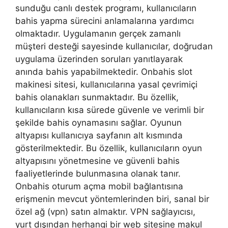
sunduğu canlı destek programı, kullanıcıların
bahis yapma sürecini anlamalarına yardımcı
olmaktadır. Uygulamanın gerçek zamanlı
müşteri desteği sayesinde kullanıcılar, doğrudan
uygulama üzerinden soruları yanıtlayarak
anında bahis yapabilmektedir. Onbahis slot
makinesi sitesi, kullanıcılarına yasal çevrimiçi
bahis olanakları sunmaktadır. Bu özellik,
kullanıcıların kısa sürede güvenle ve verimli bir
şekilde bahis oynamasını sağlar. Oyunun
altyapısı kullanıcıya sayfanın alt kısmında
gösterilmektedir. Bu özellik, kullanıcıların oyun
altyapısını yönetmesine ve güvenli bahis
faaliyetlerinde bulunmasına olanak tanır.
Onbahis oturum açma mobil bağlantısına
erişmenin mevcut yöntemlerinden biri, sanal bir
özel ağ (vpn) satın almaktır. VPN sağlayıcısı,
yurt dışından herhangi bir web sitesine makul