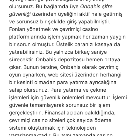
olursunuz. Bu bağlamda üye
Onbahis şifre
güvenliği
üzerinden üyeliğini aktif hale getirmiş
ve sorunsuz bir şekilde giriş yapabilmiştir.
Fonları yönetmek ve çevrimiçi casino
platformlarında işlem yapmak her zaman yaygın
bir sorun olmuştur. Üstelik paranızı kasaya da
yatırabilirsiniz. Bu yalnızca birkaç saniye
sürecektir. Onbahis depozitosu hemen ortaya
çıkar. Bunun tersine, Onbahis olarak çevrimiçi
oyun oynarken, web sitesi üzerinden herhangi
bir kesinti olmadan para yatırma ayrıcalığına
sahip olursunuz. Para yatırma ve çekme
işlemleri için güvenlik önlemleri mevcuttur. İşlemi
güvenle tamamlayarak sorunsuz bir işlem
gerçekleştirin. Finansal açıdan bakıldığında,
çevrimiçi casino siteleri çok sayıda ödeme
sistemi oluşturmak için teknolojiden
yararlanmaktadır. Bu aynı zamanda casino