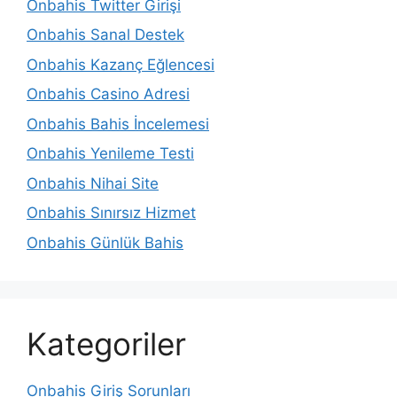
Onbahis Twitter Girişi
Onbahis Sanal Destek
Onbahis Kazanç Eğlencesi
Onbahis Casino Adresi
Onbahis Bahis İncelemesi
Onbahis Yenileme Testi
Onbahis Nihai Site
Onbahis Sınırsız Hizmet
Onbahis Günlük Bahis
Kategoriler
Onbahis Giriş Sorunları