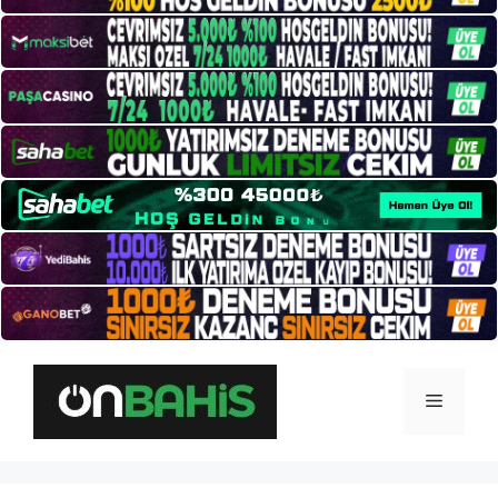
İçeriğe
atla
Menü