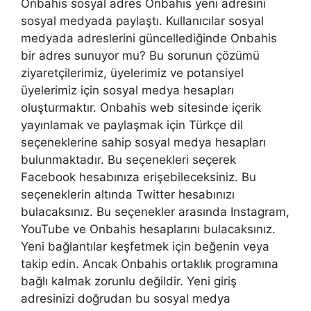
Onbahis sosyal adres Onbahis yeni adresini
sosyal medyada paylaştı. Kullanıcılar sosyal
medyada adreslerini güncellediğinde Onbahis
bir adres sunuyor mu? Bu sorunun çözümü
ziyaretçilerimiz, üyelerimiz ve potansiyel
üyelerimiz için sosyal medya hesapları
oluşturmaktır. Onbahis web sitesinde içerik
yayınlamak ve paylaşmak için Türkçe dil
seçeneklerine sahip sosyal medya hesapları
bulunmaktadır. Bu seçenekleri seçerek
Facebook hesabınıza erişebileceksiniz. Bu
seçeneklerin altında Twitter hesabınızı
bulacaksınız. Bu seçenekler arasında Instagram,
YouTube ve Onbahis hesaplarını bulacaksınız.
Yeni bağlantılar keşfetmek için beğenin veya
takip edin. Ancak Onbahis ortaklık programına
bağlı kalmak zorunlu değildir. Yeni giriş
adresinizi doğrudan bu sosyal medya